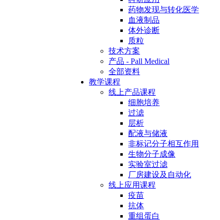
药物发现与转化医学
血液制品
体外诊断
质粒
技术方案
产品 - Pall Medical
全部资料
教学课程
线上产品课程
细胞培养
过滤
层析
配液与储液
非标记分子相互作用
生物分子成像
实验室过滤
厂房建设及自动化
线上应用课程
疫苗
抗体
重组蛋白