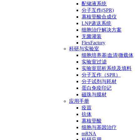
配储液系统
分子互作(SPR)
寡核苷酸合成仪
LNP递送系统
细胞治疗解决方案
无菌灌装
FlexFactory
科研与实验室
细胞培养基|血清|微载体
实验室过滤
实验室层析系统及填料
分子互作（SPR）
分子试剂与耗材
蛋白免疫印记
磁珠与膜材
应用手册
疫苗
抗体
寡核苷酸
细胞与基因治疗
mRNA
科研应用