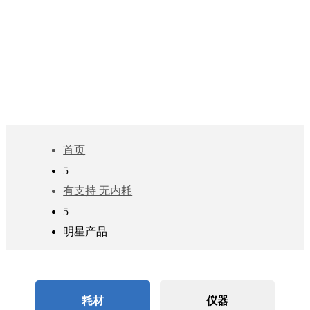
明星产品
查找实验室中常用方法和实用技巧，相关产品设
备与耗材
首页
5
有支持 无内耗
5
明星产品
耗材
仪器