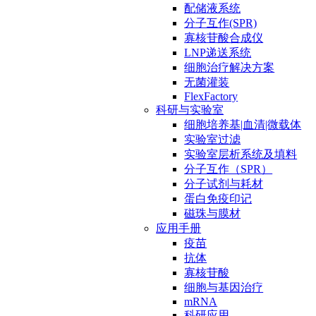
配储液系统
分子互作(SPR)
寡核苷酸合成仪
LNP递送系统
细胞治疗解决方案
无菌灌装
FlexFactory
科研与实验室
细胞培养基|血清|微载体
实验室过滤
实验室层析系统及填料
分子互作（SPR）
分子试剂与耗材
蛋白免疫印记
磁珠与膜材
应用手册
疫苗
抗体
寡核苷酸
细胞与基因治疗
mRNA
科研应用