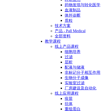
药物发现与转化医学
血液制品
体外诊断
质粒
技术方案
产品 - Pall Medical
全部资料
教学课程
线上产品课程
细胞培养
过滤
层析
配液与储液
非标记分子相互作用
生物分子成像
实验室过滤
厂房建设及自动化
线上应用课程
疫苗
抗体
重组蛋白