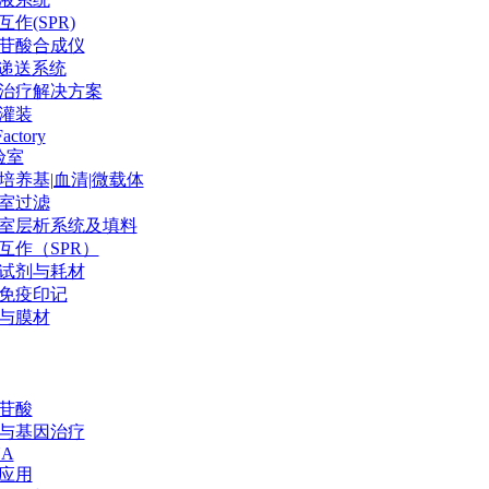
作(SPR)
苷酸合成仪
P递送系统
治疗解决方案
灌装
Factory
验室
培养基|血清|微载体
室过滤
室层析系统及填料
互作（SPR）
试剂与耗材
免疫印记
与膜材
苷酸
与基因治疗
NA
应用