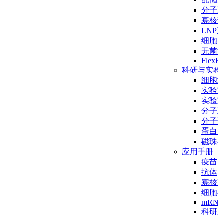
分子互
寡核
LN
细胞
无菌
Flex
科研与实
细胞
实验
实验
分子
分子
蛋白
磁珠
应用手册
疫苗
抗体
寡核
细胞
mR
科研