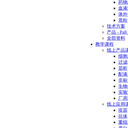
药物
血液
体外
质粒
技术方案
产品 - Pall 
全部资料
教学课程
线上产品
细胞
过滤
层析
配液
非标
生物
实验
厂房
线上应用
疫苗
抗体
重组