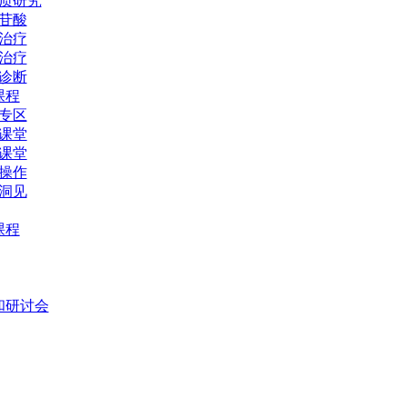
质研究
苷酸
治疗
治疗
诊断
课程
专区
课堂
课堂
操作
洞见
课程
和研讨会