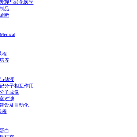
发现与转化医学
制品
诊断
Medical
课程
培养
与储液
记分子相互作用
分子成像
室过滤
建设及自动化
课程
蛋白