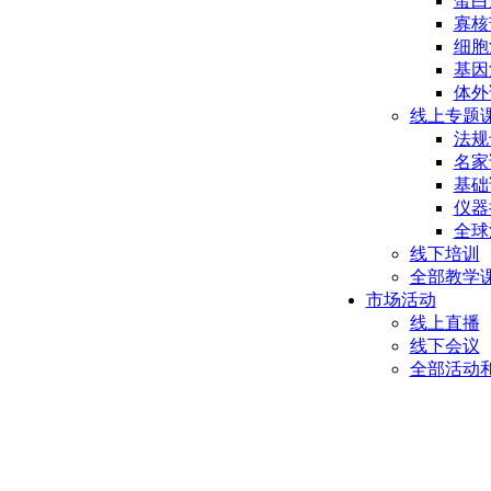
蛋白
寡核
细胞
基因
体外
线上专题
法规
名家
基础
仪器
全球
线下培训
全部教学
市场活动
线上直播
线下会议
全部活动