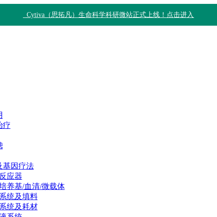
Cytiva（思拓凡）生命科学科研微站正式上线！点击进入
用
治疗
滤
及基因疗法
反应器
培养基/血清/微载体
系统及填料
系统及耗材
液系统