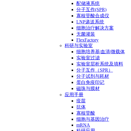
配储液系统
分子互作(SPR)
寡核苷酸合成仪
LNP递送系统
细胞治疗解决方案
无菌灌装
FlexFactory
科研与实验室
细胞培养基|血清|微载体
实验室过滤
实验室层析系统及填料
分子互作（SPR）
分子试剂与耗材
蛋白免疫印记
磁珠与膜材
应用手册
疫苗
抗体
寡核苷酸
细胞与基因治疗
mRNA
科研应用