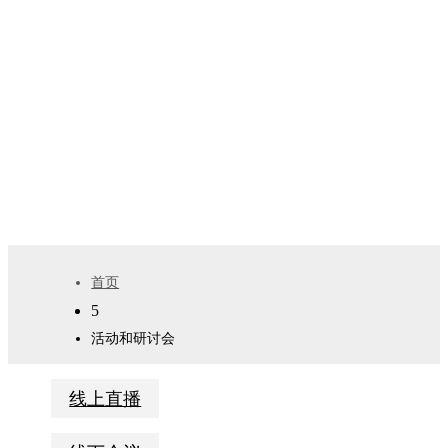
Cytiva（思拓凡）为您带来覆盖药物研发、生物工艺、基
因治疗、创新转化等领域的高质量市场活动与研讨会，
助力您掌握最新技术趋势、拓展行业视野。
首页
5
活动和研讨会
线上直播