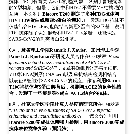
抗体，它们有着类似2G12的I型构象，区别于普通抗体
的Y型构象。但是，它们中和HIV-1不需要VH结构域的
互换，本文利用
Biacore T200 测定了多种FDG抗体与
HIV1-Env蛋白或新冠S蛋白的亲和力
，发现FDG抗体不
仅能结合HIV1-Env,也能结合新冠S蛋白的S2亚基，说明
FDG抗体除了识别酵母和HIV-1 Env多糖，还能识别
SARS-CoV-2的刺突蛋白S2亚基。
6月，
麻省理工学院Ramnik J. Xavier、加州理工学院
Pamela J. Bjorkman
等研究人员合作在Cell发表“
B cell
genomics behind cross-neutralization of SARS-CoV-2
variants and SARS-CoV
”，文章将B细胞分选与单细胞
VDJ和RNA测序(RNA-seq)以及单抗结构检测相结合，
以表征B细胞对SARS-CoV-2的反应。作者
利用Biacore
T200将抗体与S蛋白孵育后，检测与ACE2的竞争性结
合，发现了一些能阻碍S蛋白-ACE2结合的抗体。
8月，
杜克大学医学院杜克人类疫苗研究所
在Cell发表
“
In vitro and in vivo functions of SARS-CoV-2 infection-
enhancing and neutralizing antibodies
” ，该文分别利用
Biacore S200完成抗体亲和力检测，用Biacore 3000完成
抗体表位竞争实验（预混法）。