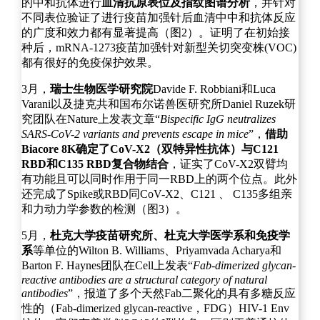
的中和抗体进行
血清抗原表位及指纹图谱分析
，并针对
不同表位验证了进行疫苗加强针后血清中中和抗体反应
的广度和效力都有显著提高（图2）。证明了在初始接
种后，mRNA-1273疫苗加强针对新型关切突变株(VOC)
都有很好的免疫保护效果。
3月，
瑞士生物医学研究院
Davide F. Robbiani和Luca
Varani以及捷克共和国布尔诺兽医研究所Daniel Ruzek研
究团队在Nature上发表文章“
Bispecific IgG neutralizes
SARS-CoV-2 variants and prevents escape in mice
”，
借助
Biacore 8K确定了CoV-X2（双特异性抗体）与C121
RBD和C135 RBD复合物结合
，证实了CoV-X2双臂均
有功能且可以同时作用于同一RBD上的两个位点。此外
还完成了Spike或RBD同CoV-X2、C121 、 C135多组亲
和力动力学参数的检测（图3）。
5月，
杜克大学疫苗研究所、杜克大学医学系和免疫学
系
等单位的Wilton B. Williams、Priyamvada Acharya和
Barton F. Haynes团队在Cell上发表“
Fab-dimerized glycan-
reactive antibodies are a structural category of natural
antibodies
”，报道了多个天然Fab二聚化的具有多糖反应
性的（Fab-dimerized glycan-reactive，FDG）HIV-1 Env