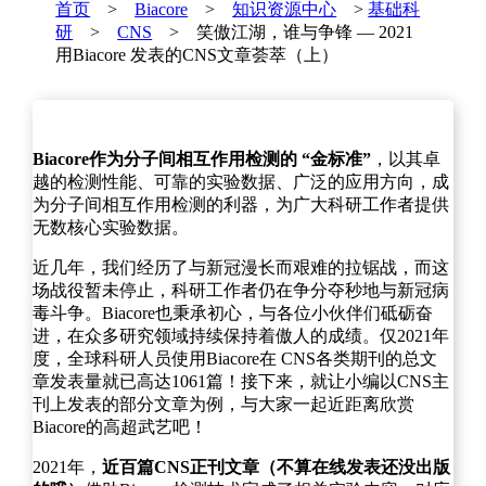
首页
>
Biacore
>
知识资源中心
>
基础科
研
>
CNS
> 笑傲江湖，谁与争锋 — 2021
用Biacore 发表的CNS文章荟萃（上）
Biacore作为分子间相互作用检测的 “金标准”
，以其卓
越的检测性能、可靠的实验数据、广泛的应用方向，成
为分子间相互作用检测的利器，为广大科研工作者提供
无数核心实验数据。
近几年，我们经历了与新冠漫长而艰难的拉锯战，而这
场战役暂未停止，科研工作者仍在争分夺秒地与新冠病
毒斗争。Biacore也秉承初心，与各位小伙伴们砥砺奋
进，在众多研究领域持续保持着傲人的成绩。仅2021年
度，全球科研人员使用Biacore在 CNS各类期刊的总文
章发表量就已高达1061篇！接下来，就让小编以CNS主
刊上发表的部分文章为例，与大家一起近距离欣赏
Biacore的高超武艺吧！
2021年，
近百篇CNS正刊文章（不算在线发表还没出版