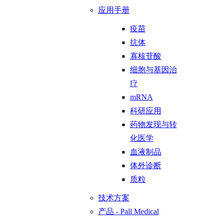
应用手册
疫苗
抗体
寡核苷酸
细胞与基因治
疗
mRNA
科研应用
药物发现与转
化医学
血液制品
体外诊断
质粒
技术方案
产品 - Pall Medical