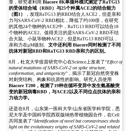
章，研究者利用
Biacore 8K单循环模式测定了RaTG13
的受体结合域（RBD）与25个种属ACE2的结合能力
（图1）
，发现RaTG13 的RBD结合人ACE2，但是亲和
力与SARS-CoV-2 RBD相比，降低了约100倍，在研究
的其他24个物种的ACE2中，RaTG13 RBD可以结合18
个物种的ACE2。值得关注的是SARS-CoV-2 RBD不结
合大鼠、小鼠等物种ACE2，但是RaTG13 RBD可以，
亲和力在μM级别。
文中还利用 Biacore同时检测了不同
抗体对新冠RBD和RaTG13 RBD亲和力的区别。
8月，杜克大学疫苗研究中心在Science上发表了“
Effect of
natural mutations of SARS-CoV-2 on spike structure,
conformation, and antigenicity
”，揭示了新冠自然突变株
对刺突结构、构象和抗原性的影响。研究人员使用
Biacore T200，检测了19种在循环变异中发生氨基酸突
变的新冠病毒RBD，与ACE2以及不同位点抗体的亲和
力动力学。
还是在8月，山东第一医科大学/山东省医学科学院，悉
尼大学及中国科学院西双版纳热带植物园合作，在Cell
共同发表了“
Identification of novel bat coronaviruses sheds
light on the evolutionary origins of SARS-CoV-2 and related