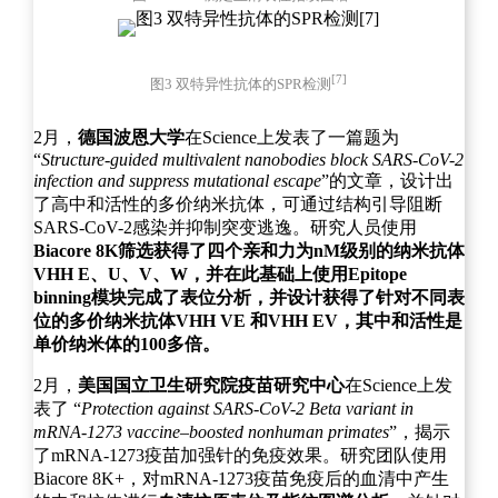
[7]
图3 双特异性抗体的SPR检测
2月，
德国波恩大学
在Science上发表了一篇题为
“
Structure-guided multivalent nanobodies block SARS-CoV-2
infection and suppress mutational escape
”的文章，设计出
了高中和活性的多价纳米抗体，可通过结构引导阻断
SARS-CoV-2感染并抑制突变逃逸。研究人员使用
Biacore 8K筛选获得了四个亲和力为nM级别的纳米抗体
VHH E、U、V、W，并在此基础上使用Epitope
binning模块完成了表位分析，并设计获得了针对不同表
位的多价纳米抗体VHH VE 和VHH EV，其中和活性是
单价纳米体的100多倍。
2月，
美国国立卫生研究院疫苗研究中心
在Science上发
表了 “
Protection against SARS-CoV-2 Beta variant in
mRNA-1273 vaccine–boosted nonhuman primates
”，揭示
了mRNA-1273疫苗加强针的免疫效果。研究团队使用
Biacore 8K+，对mRNA-1273疫苗免疫后的血清中产生