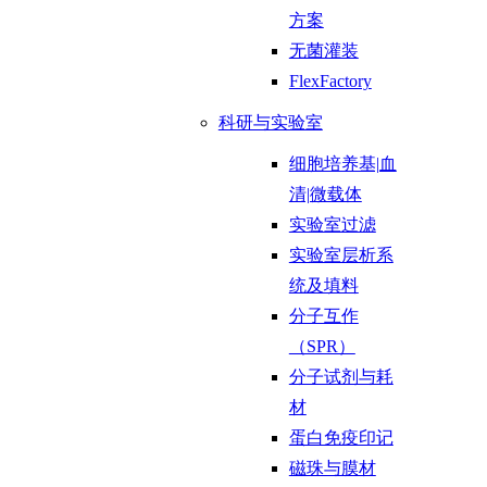
方案
无菌灌装
FlexFactory
科研与实验室
细胞培养基|血
清|微载体
实验室过滤
实验室层析系
统及填料
分子互作
（SPR）
分子试剂与耗
材
蛋白免疫印记
磁珠与膜材