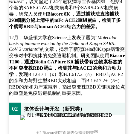
viruses
”，该文鉴定了24个冠状病毒全长基因组，包括4
个新的SARS-CoV-2相关病毒和3个SARS-CoV相关病
毒，研究人员使用
Biacore 8K ，通过捕获法直接捕获
293细胞分泌上清中的mFc-ACE2重组蛋白，检测了多
个病毒RBD与human ACE2结合力的差异。
12月，华盛顿大学在Science上发表了题为“
Molecular
basis of immune evasion by the Delta and Kappa SARS-
CoV-2 variants
”的文章，揭示了新冠Delta和Kappa病毒突
变株对中和抗体的免疫逃避机制。研究团队使用
Biacore
T200，通过Biotin CAPture Kit 捕获带有生物素标签的
不同突变株RBD蛋白，检测其与hACE2的亲和力动力
学
，发现B.1.617.1（κ）和B.1.617.2（δ） RBD与ACE2
的亲和力与野生型RBD大致相当，而B.1.617.2+（δ+）
RBD的亲和力严重减弱，指出突变株RBD关键抗原位点
的重塑是免疫逃避机制的重要原因。
02
抗体设计与开发（新冠类）
[6]
图2 Biacore测定血清表位指纹图谱