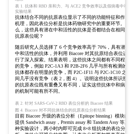
表 1. 抗体和 RBD 亲和力、与 ACE2 竞争效率以及假病毒中和
实验结果
抗体结合不同的抗原表位显示了不同的功能特征和作用
机理，因此表位分析是抗体药物研究中的重要环节。那
么，这些具有潜在中和活性的抗体是否都结合在相同的
抗原表位呢？
随后研究人员选择了 6 个竞争效率高于 70%，具有潜在
中和活性的抗体，并利用 Biacore 对其抗原结合表位进
行了深入探索。结果表明，这些抗体之间都有不同程度
的竞争，例如 P2C-1A3 和 P2B-2F6 几乎与所有检测的
抗体都存在明显的竞争，而 P2C-1F11 与 P2C-1C10 之
间几乎没有竞争（表 2，图 4）。说明这些抗体所识别
的抗原表位既有重叠又有不同，证实这些抗体中和病毒
的机制可能有所不同。
表 2. 针对 SARS-CoV-2 RBD 表位分析的 Biacore 结果
图 4. Biacore 对不同抗体结合的抗原表位分析结果
目前 Biacore 升级的表位分析（Epitope binning）模块能
提供 Sandwich assay，Premix assay 和 Tandem Assy 等三
种实验设计，两小时内即可完成 8×8 组抗体的表位分