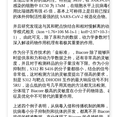
呈现出非常好的成药性。特别是 S416，在 SARS-CoV-2
感染的细胞中 EC50 为 17nM ，在细胞水平上抗病毒作
用比瑞德西韦强 45 倍，基本上可称得上是目前已报道
的体外抑制活性最强的抗 SARS-CoV-2 候选化合物。
并且研究发现这与其和靶点快结合和相对慢解离的动力
学模式相关（kon =1.76×106 M-1s-1；koff=2.97×10-3 s-
1）。由此可见，除了亲和力的数据，动力学参数对于
深入解读药物作用机理有着极其重要的作用。
作为分子互作技术的「金标准」，Biacore 除了能够同
时提供亲和力和动力学数据之外，还有非常高的灵敏
度，并且对于检测样品的分子量没有下限。作为小分子
抑制剂，S312 和 S416 的分子量都很小，结合的信号都
非常低，这对检测方法的灵敏度提出了很高的要求，特
别是 S312 与靶点 DHODH 互作的最大响应信号不到
5RU，这么低的信号几乎用其他的方法都无法检测。充
分体现了 Biacore 极高的灵敏度在小分子药物筛选、表
征及优化中不可替代的重要作用。
上述四个例子表明，从病毒入侵和传播机制的阐释，到
抗病毒小分子抑制剂和抗体的开发，都离不开 Biacore
提供的精准数据，充分体现了 Biacore 的卓越性能。而