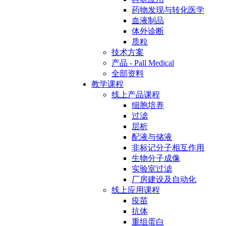
药物发现与转化医学
血液制品
体外诊断
质粒
技术方案
产品 - Pall Medical
全部资料
教学课程
线上产品课程
细胞培养
过滤
层析
配液与储液
非标记分子相互作用
生物分子成像
实验室过滤
厂房建设及自动化
线上应用课程
疫苗
抗体
重组蛋白