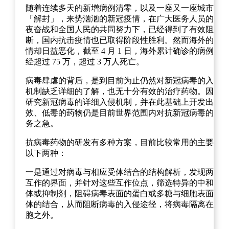
随着连续多天的新增病例清零，以及一座又一座城市的
「解封」，来势汹汹的新冠疫情，在广大医务人员的日
夜奋战和全国人民的共同努力下，已经得到了有效阻
断，国内抗击疫情也已取得阶段性胜利。然而海外的疫
情却日益恶化，截至 4 月 1 日，海外累计确诊的病例已
经超过 75 万，超过 3 万人死亡。
病毒肆虐的背后，是到目前为止仍然对新冠病毒的入侵
机制缺乏详细的了解，也无十分有效的治疗药物。因此
研究新冠病毒的详细入侵机制，并在此基础上开发出高
效、低毒的药物仍是目前世界范围内对抗新冠病毒的当
务之急。
抗病毒药物的研发有多种方案，目前比较常用的主要有
以下两种：
一是通过对病毒与相应受体结合的结构解析，发现两者
互作的界面，并针对这些互作位点，筛选特异的中和抗
体或抑制剂，阻碍病毒表面的蛋白或多糖与细胞表面受
体的结合，从而阻断病毒的入侵途径，将病毒隔离在细
胞之外。