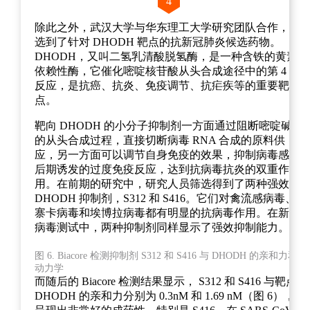
4
除此之外，武汉大学与华东理工大学研究团队合作，筛
选到了针对 DHODH 靶点的抗新冠肺炎候选药物。
DHODH，又叫二氢乳清酸脱氢酶，是一种含铁的黄素
依赖性酶，它催化嘧啶核苷酸从头合成途径中的第 4 步
反应，是抗癌、抗炎、免疫调节、抗疟疾等的重要靶
点。
靶向 DHODH 的小分子抑制剂一方面通过阻断嘧啶碱基
的从头合成过程，直接切断病毒 RNA 合成的原料供
应，另一方面可以调节自身免疫的效果，抑制病毒感染
后期诱发的过度免疫反应，达到抗病毒抗炎的双重作
用。在前期的研究中，研究人员筛选得到了两种强效的
DHODH 抑制剂，S312 和 S416。它们对禽流感病毒、
寨卡病毒和埃博拉病毒都有明显的抗病毒作用。在新冠
病毒测试中，两种抑制剂同样显示了强效抑制能力。
图 6. Biacore 检测抑制剂 S312 和 S416 与 DHODH 的亲和力和
动力学
而随后的 Biacore 检测结果显示， S312 和 S416 与靶点
DHODH 的亲和力分别为 0.3nM 和 1.69 nM（图 6），