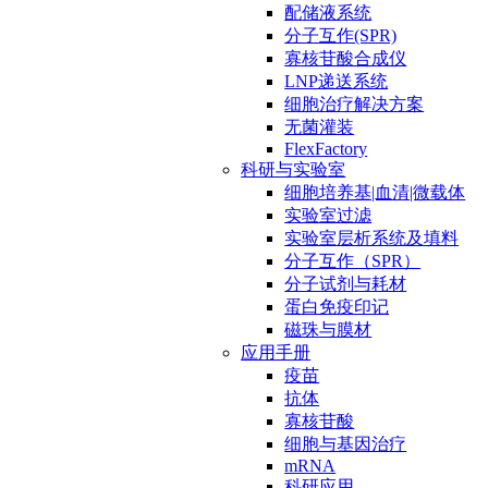
配储液系统
分子互作(SPR)
寡核苷酸合成仪
LNP递送系统
细胞治疗解决方案
无菌灌装
FlexFactory
科研与实验室
细胞培养基|血清|微载体
实验室过滤
实验室层析系统及填料
分子互作（SPR）
分子试剂与耗材
蛋白免疫印记
磁珠与膜材
应用手册
疫苗
抗体
寡核苷酸
细胞与基因治疗
mRNA
科研应用