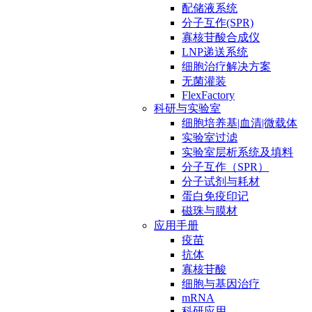
配储液系统
分子互作(SPR)
寡核苷酸合成仪
LNP递送系统
细胞治疗解决方案
无菌灌装
FlexFactory
科研与实验室
细胞培养基|血清|微载体
实验室过滤
实验室层析系统及填料
分子互作（SPR）
分子试剂与耗材
蛋白免疫印记
磁珠与膜材
应用手册
疫苗
抗体
寡核苷酸
细胞与基因治疗
mRNA
科研应用