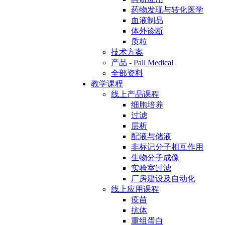
药物发现与转化医学
血液制品
体外诊断
质粒
技术方案
产品 - Pall Medical
全部资料
教学课程
线上产品课程
细胞培养
过滤
层析
配液与储液
非标记分子相互作用
生物分子成像
实验室过滤
厂房建设及自动化
线上应用课程
疫苗
抗体
重组蛋白