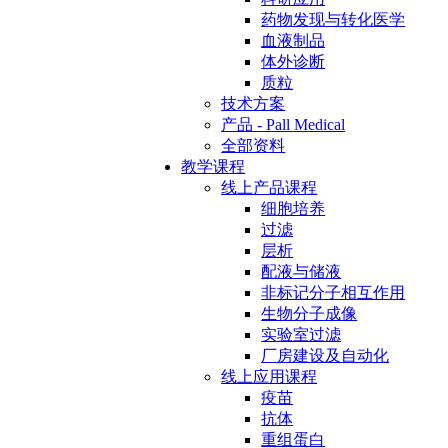
药物发现与转化医学
血液制品
体外诊断
质粒
技术方案
产品 - Pall Medical
全部资料
教学课程
线上产品课程
细胞培养
过滤
层析
配液与储液
非标记分子相互作用
生物分子成像
实验室过滤
厂房建设及自动化
线上应用课程
疫苗
抗体
重组蛋白