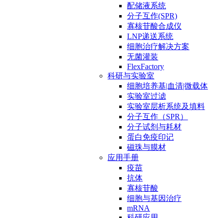
配储液系统
分子互作(SPR)
寡核苷酸合成仪
LNP递送系统
细胞治疗解决方案
无菌灌装
FlexFactory
科研与实验室
细胞培养基|血清|微载体
实验室过滤
实验室层析系统及填料
分子互作（SPR）
分子试剂与耗材
蛋白免疫印记
磁珠与膜材
应用手册
疫苗
抗体
寡核苷酸
细胞与基因治疗
mRNA
科研应用