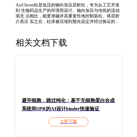
AxiChrom柱是低压的轴向加压层析柱，专为从工艺开发
到 生物药品生产的环境而设计。轴向加压与传统的流动
填充 法相比，能更准确并高重复性地控制装柱。将层析
介质压 实之后，柱床被压缩到预先设定并经过验证的填
充系数(PF)1， 以获得更佳的层析效果。目前已有一系列
规格可供选择。 中试规模的柱(内径50-200 mm)带支架
的转轴设计。对于 生产规模的层析柱(内径400 mm以
相关文档下载
上)，套管设计为外摆式的。对各种直径的层析柱液体分
配系统，采用相同分析方法和 现代CFD模型工具来开发
而设计的，通过确保流经柱床的 活塞流稳定一致，从而
在整个规格范围得到可预期的结果， 而无需考虑层析柱
的直径。
请输入该仪器序列号，经过审核后即可观看视频培训。
避开细胞，跳过纯化：基于无细胞蛋白合成
系统和SPR的AI设计binder快速验证
立即下载