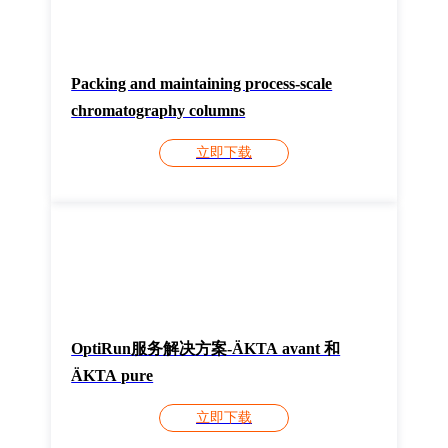
Packing and maintaining process-scale
chromatography columns
立即下载
OptiRun服务解决方案-ÄKTA avant 和
ÄKTA pure
立即下载