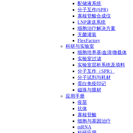
配储液系统
分子互作(SPR)
寡核苷酸合成仪
LNP递送系统
细胞治疗解决方案
无菌灌装
FlexFactory
科研与实验室
细胞培养基|血清|微载体
实验室过滤
实验室层析系统及填料
分子互作（SPR）
分子试剂与耗材
蛋白免疫印记
磁珠与膜材
应用手册
疫苗
抗体
寡核苷酸
细胞与基因治疗
mRNA
科研应用