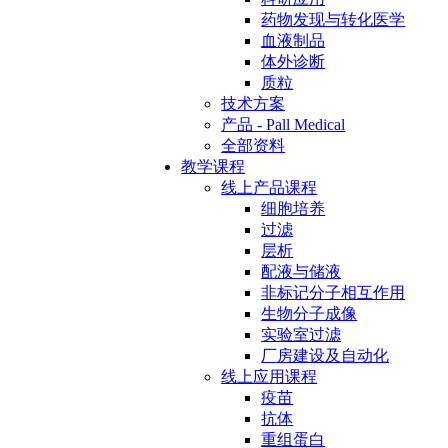
药物发现与转化医学
血液制品
体外诊断
质粒
技术方案
产品 - Pall Medical
全部资料
教学课程
线上产品课程
细胞培养
过滤
层析
配液与储液
非标记分子相互作用
生物分子成像
实验室过滤
厂房建设及自动化
线上应用课程
疫苗
抗体
重组蛋白