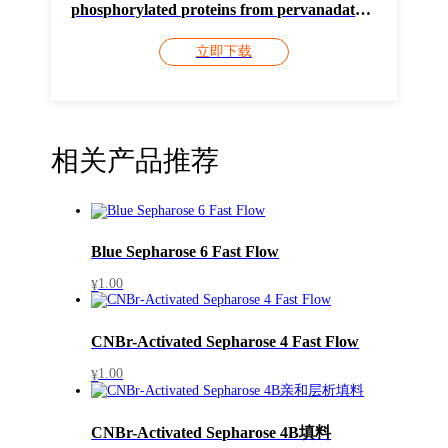
phosphorylated proteins from pervanadate
stimulated CHO cells using paramagnetic
立即下载
beads
相关产品推荐
Blue Sepharose 6 Fast Flow
1.00
¥
CNBr-Activated Sepharose 4 Fast Flow
1.00
¥
CNBr-Activated Sepharose 4B填料