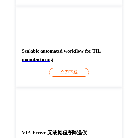
Scalable automated workflow for TIL
manufacturing
立即下载
VIA Freeze 无液氮程序降温仪