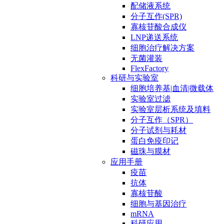
配储液系统
分子互作(SPR)
寡核苷酸合成仪
LNP递送系统
细胞治疗解决方案
无菌灌装
FlexFactory
科研与实验室
细胞培养基|血清|微载体
实验室过滤
实验室层析系统及填料
分子互作（SPR）
分子试剂与耗材
蛋白免疫印记
磁珠与膜材
应用手册
疫苗
抗体
寡核苷酸
细胞与基因治疗
mRNA
科研应用