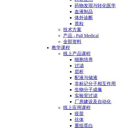
药物发现与转化医学
血液制品
体外诊断
质粒
技术方案
产品 - Pall Medical
全部资料
教学课程
线上产品课程
细胞培养
过滤
层析
配液与储液
非标记分子相互作用
生物分子成像
实验室过滤
厂房建设及自动化
线上应用课程
疫苗
抗体
重组蛋白