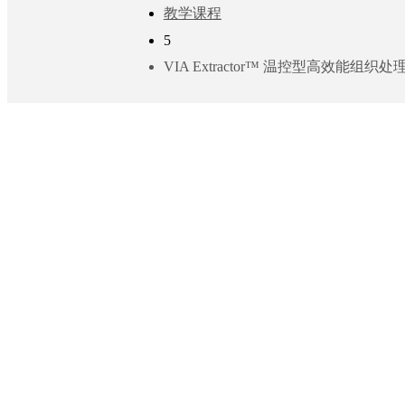
教学课程
5
VIA Extractor™ 温控型高效能组织处