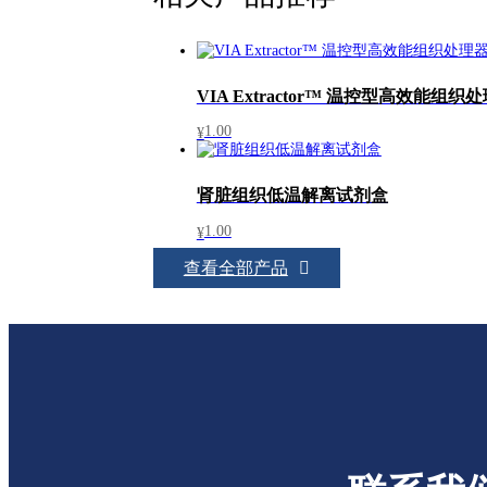
VIA Extractor™ 温控型高效能组织处理
1.00
¥
肾脏组织低温解离试剂盒
1.00
¥
查看全部产品