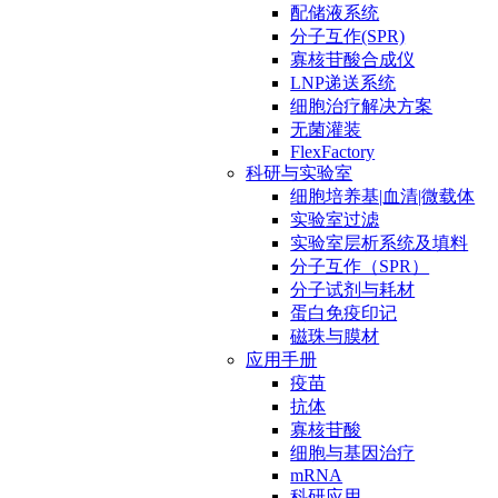
配储液系统
分子互作(SPR)
寡核苷酸合成仪
LNP递送系统
细胞治疗解决方案
无菌灌装
FlexFactory
科研与实验室
细胞培养基|血清|微载体
实验室过滤
实验室层析系统及填料
分子互作（SPR）
分子试剂与耗材
蛋白免疫印记
磁珠与膜材
应用手册
疫苗
抗体
寡核苷酸
细胞与基因治疗
mRNA
科研应用