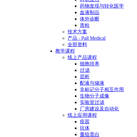
药物发现与转化医学
血液制品
体外诊断
质粒
技术方案
产品 - Pall Medical
全部资料
教学课程
线上产品课程
细胞培养
过滤
层析
配液与储液
非标记分子相互作用
生物分子成像
实验室过滤
厂房建设及自动化
线上应用课程
疫苗
抗体
重组蛋白