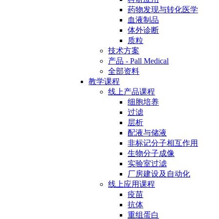
药物发现与转化医学
血液制品
体外诊断
质粒
技术方案
产品 - Pall Medical
全部资料
教学课程
线上产品课程
细胞培养
过滤
层析
配液与储液
非标记分子相互作用
生物分子成像
实验室过滤
厂房建设及自动化
线上应用课程
疫苗
抗体
重组蛋白