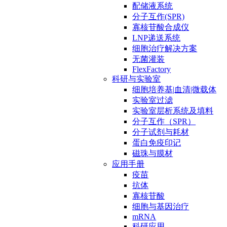
配储液系统
分子互作(SPR)
寡核苷酸合成仪
LNP递送系统
细胞治疗解决方案
无菌灌装
FlexFactory
科研与实验室
细胞培养基|血清|微载体
实验室过滤
实验室层析系统及填料
分子互作（SPR）
分子试剂与耗材
蛋白免疫印记
磁珠与膜材
应用手册
疫苗
抗体
寡核苷酸
细胞与基因治疗
mRNA
科研应用