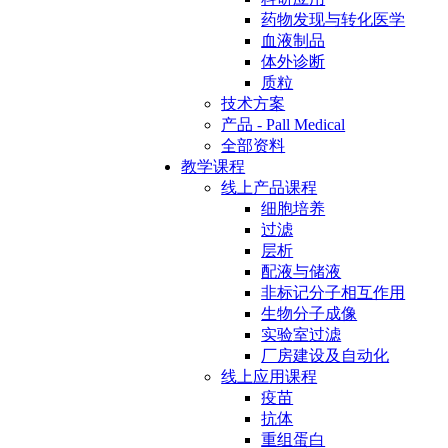
药物发现与转化医学
血液制品
体外诊断
质粒
技术方案
产品 - Pall Medical
全部资料
教学课程
线上产品课程
细胞培养
过滤
层析
配液与储液
非标记分子相互作用
生物分子成像
实验室过滤
厂房建设及自动化
线上应用课程
疫苗
抗体
重组蛋白