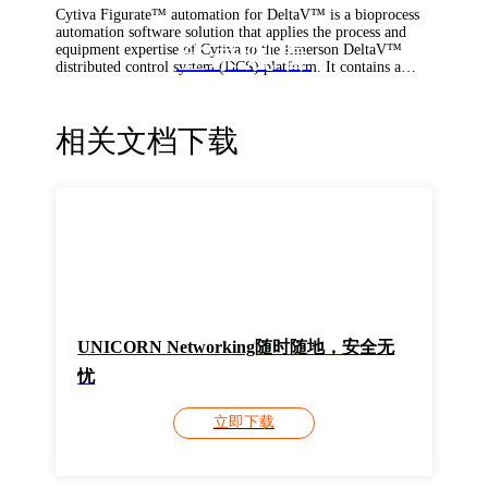
Cytiva Figurate™ automation for DeltaV™ is a bioprocess
automation software solution that applies the process and
登录观看
equipment expertise of Cytiva to the Emerson DeltaV™
distributed control system (DCS) platform. It contains a
library of control software that includes all necessary
elements for you to rapidly and reliably integrate your
Cytiva process equipment. The Figurate™ library is pre-
相关文档下载
tested and pre-verified in compliance with regulatory
requirements (GAMP™5 and ISO9001) and is delivered
with a comprehensive verification documentation package.
UNICORN Networking随时随地，安全无
忧
立即下载