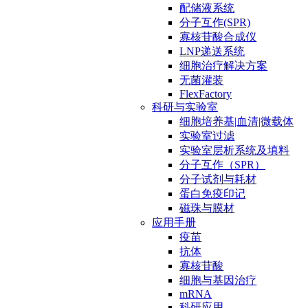
配储液系统
分子互作(SPR)
寡核苷酸合成仪
LNP递送系统
细胞治疗解决方案
无菌灌装
FlexFactory
科研与实验室
细胞培养基|血清|微载体
实验室过滤
实验室层析系统及填料
分子互作（SPR）
分子试剂与耗材
蛋白免疫印记
磁珠与膜材
应用手册
疫苗
抗体
寡核苷酸
细胞与基因治疗
mRNA
科研应用