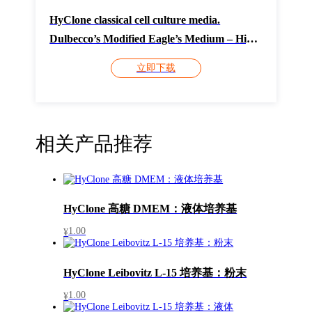
HyClone classical cell culture media.
Dulbecco’s Modified Eagle’s Medium – High
Glucose Liquid media CY13878
立即下载
相关产品推荐
HyClone 高糖 DMEM：液体培养基
1.00
¥
HyClone Leibovitz L-15 培养基：粉末
1.00
¥