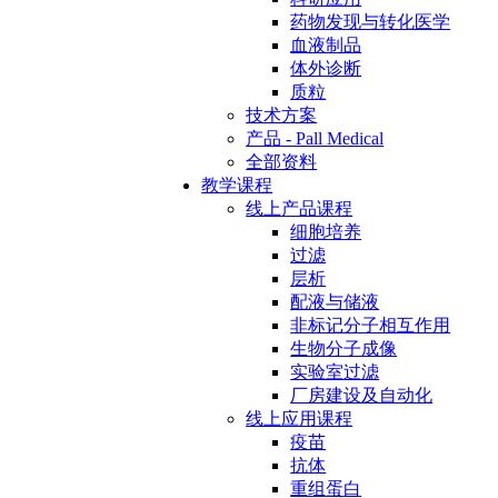
药物发现与转化医学
血液制品
体外诊断
质粒
技术方案
产品 - Pall Medical
全部资料
教学课程
线上产品课程
细胞培养
过滤
层析
配液与储液
非标记分子相互作用
生物分子成像
实验室过滤
厂房建设及自动化
线上应用课程
疫苗
抗体
重组蛋白