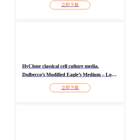
CY12683
立即下载
HyClone classical cell culture media.
Dulbecco’s Modified Eagle’s Medium – Low
Glucose Liquid media CY13873
立即下载