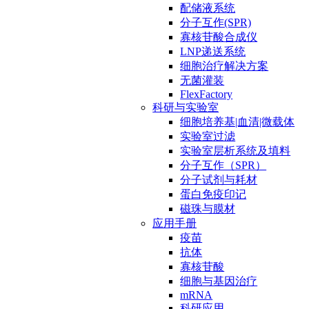
配储液系统
分子互作(SPR)
寡核苷酸合成仪
LNP递送系统
细胞治疗解决方案
无菌灌装
FlexFactory
科研与实验室
细胞培养基|血清|微载体
实验室过滤
实验室层析系统及填料
分子互作（SPR）
分子试剂与耗材
蛋白免疫印记
磁珠与膜材
应用手册
疫苗
抗体
寡核苷酸
细胞与基因治疗
mRNA
科研应用