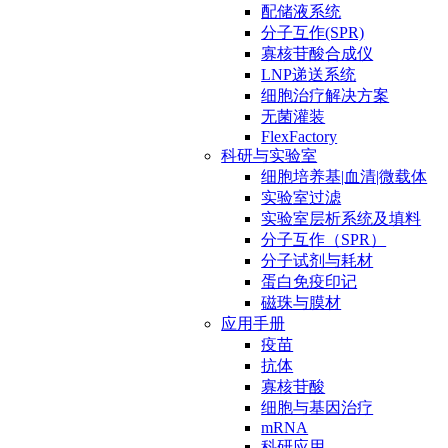
配储液系统
分子互作(SPR)
寡核苷酸合成仪
LNP递送系统
细胞治疗解决方案
无菌灌装
FlexFactory
科研与实验室
细胞培养基|血清|微载体
实验室过滤
实验室层析系统及填料
分子互作（SPR）
分子试剂与耗材
蛋白免疫印记
磁珠与膜材
应用手册
疫苗
抗体
寡核苷酸
细胞与基因治疗
mRNA
科研应用