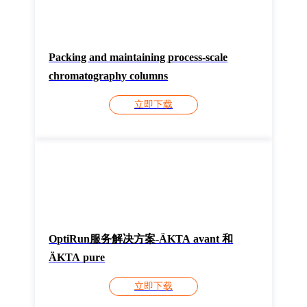
Packing and maintaining process-scale
chromatography columns
立即下载
OptiRun服务解决方案-ÄKTA avant 和
ÄKTA pure
立即下载