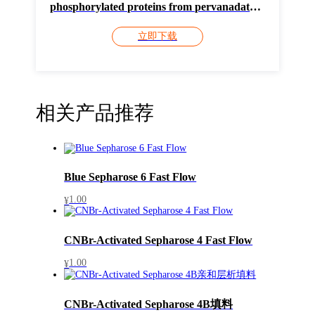
phosphorylated proteins from pervanadate
stimulated CHO cells using paramagnetic
立即下载
beads
相关产品推荐
Blue Sepharose 6 Fast Flow
1.00
¥
CNBr-Activated Sepharose 4 Fast Flow
1.00
¥
CNBr-Activated Sepharose 4B填料