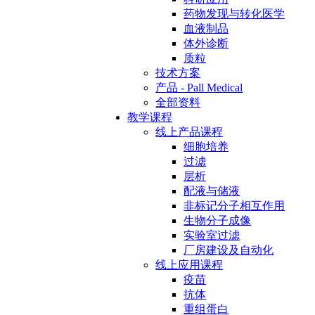
药物发现与转化医学
血液制品
体外诊断
质粒
技术方案
产品 - Pall Medical
全部资料
教学课程
线上产品课程
细胞培养
过滤
层析
配液与储液
非标记分子相互作用
生物分子成像
实验室过滤
厂房建设及自动化
线上应用课程
疫苗
抗体
重组蛋白