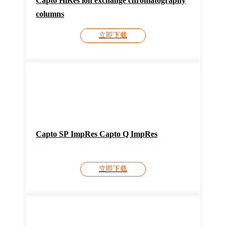
Capto HiRes ion exchange chromatography
columns
立即下载
Capto SP ImpRes Capto Q ImpRes
立即下载