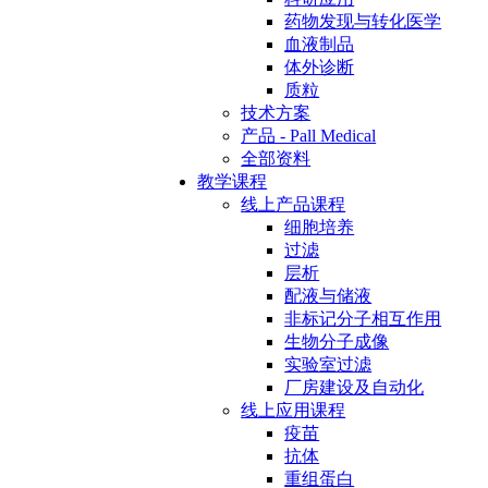
药物发现与转化医学
血液制品
体外诊断
质粒
技术方案
产品 - Pall Medical
全部资料
教学课程
线上产品课程
细胞培养
过滤
层析
配液与储液
非标记分子相互作用
生物分子成像
实验室过滤
厂房建设及自动化
线上应用课程
疫苗
抗体
重组蛋白