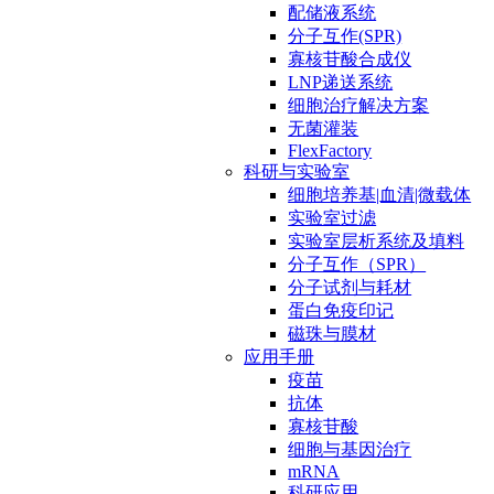
配储液系统
分子互作(SPR)
寡核苷酸合成仪
LNP递送系统
细胞治疗解决方案
无菌灌装
FlexFactory
科研与实验室
细胞培养基|血清|微载体
实验室过滤
实验室层析系统及填料
分子互作（SPR）
分子试剂与耗材
蛋白免疫印记
磁珠与膜材
应用手册
疫苗
抗体
寡核苷酸
细胞与基因治疗
mRNA
科研应用