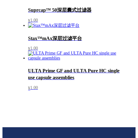
Suprcap™ 50深层囊式过滤器
1.00
¥
Stax™mAx深层过滤平台
1.00
¥
ULTA Prime GF and ULTA Pure HC single
use capsule assemblies
1.00
¥