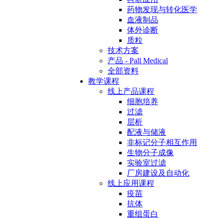
药物发现与转化医学
血液制品
体外诊断
质粒
技术方案
产品 - Pall Medical
全部资料
教学课程
线上产品课程
细胞培养
过滤
层析
配液与储液
非标记分子相互作用
生物分子成像
实验室过滤
厂房建设及自动化
线上应用课程
疫苗
抗体
重组蛋白