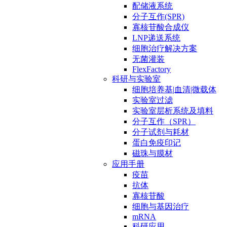
配储液系统
分子互作(SPR)
寡核苷酸合成仪
LNP递送系统
细胞治疗解决方案
无菌灌装
FlexFactory
科研与实验室
细胞培养基|血清|微载体
实验室过滤
实验室层析系统及填料
分子互作（SPR）
分子试剂与耗材
蛋白免疫印记
磁珠与膜材
应用手册
疫苗
抗体
寡核苷酸
细胞与基因治疗
mRNA
科研应用