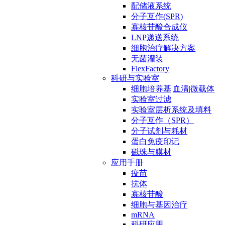
配储液系统
分子互作(SPR)
寡核苷酸合成仪
LNP递送系统
细胞治疗解决方案
无菌灌装
FlexFactory
科研与实验室
细胞培养基|血清|微载体
实验室过滤
实验室层析系统及填料
分子互作（SPR）
分子试剂与耗材
蛋白免疫印记
磁珠与膜材
应用手册
疫苗
抗体
寡核苷酸
细胞与基因治疗
mRNA
科研应用