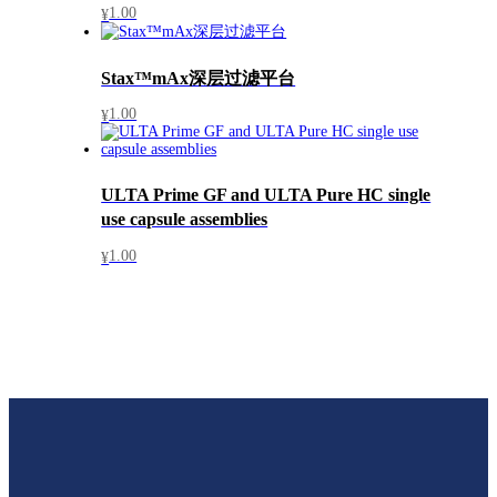
1.00
¥
Stax™mAx深层过滤平台
1.00
¥
ULTA Prime GF and ULTA Pure HC single
use capsule assemblies
1.00
¥