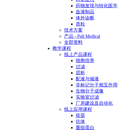
药物发现与转化医学
血液制品
体外诊断
质粒
技术方案
产品 - Pall Medical
全部资料
教学课程
线上产品课程
细胞培养
过滤
层析
配液与储液
非标记分子相互作用
生物分子成像
实验室过滤
厂房建设及自动化
线上应用课程
疫苗
抗体
重组蛋白