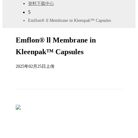
资料下载中心
5
Emflon® ll Membrane in Kleenpak™ Capsules
Emflon® ll Membrane in
Kleenpak™ Capsules
2025年02月25日上传