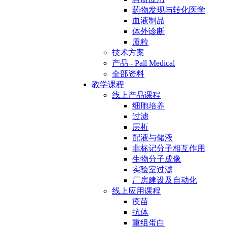
药物发现与转化医学
血液制品
体外诊断
质粒
技术方案
产品 - Pall Medical
全部资料
教学课程
线上产品课程
细胞培养
过滤
层析
配液与储液
非标记分子相互作用
生物分子成像
实验室过滤
厂房建设及自动化
线上应用课程
疫苗
抗体
重组蛋白