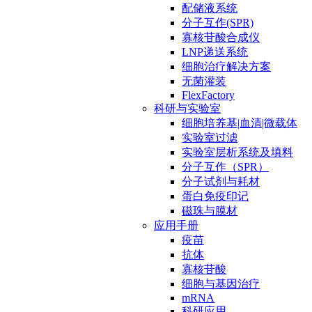
配储液系统
分子互作(SPR)
寡核苷酸合成仪
LNP递送系统
细胞治疗解决方案
无菌灌装
FlexFactory
科研与实验室
细胞培养基|血清|微载体
实验室过滤
实验室层析系统及填料
分子互作（SPR）
分子试剂与耗材
蛋白免疫印记
磁珠与膜材
应用手册
疫苗
抗体
寡核苷酸
细胞与基因治疗
mRNA
科研应用