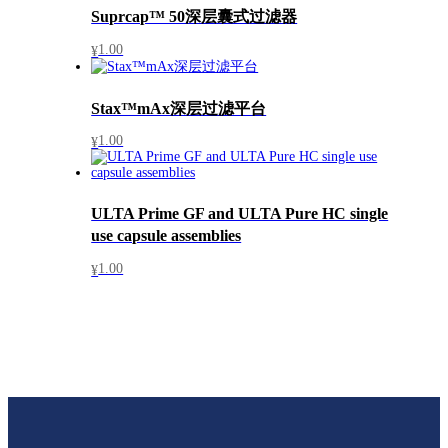
Suprcap™ 50深层囊式过滤器
1.00
¥
Stax™mAx深层过滤平台
1.00
¥
ULTA Prime GF and ULTA Pure HC single
use capsule assemblies
1.00
¥