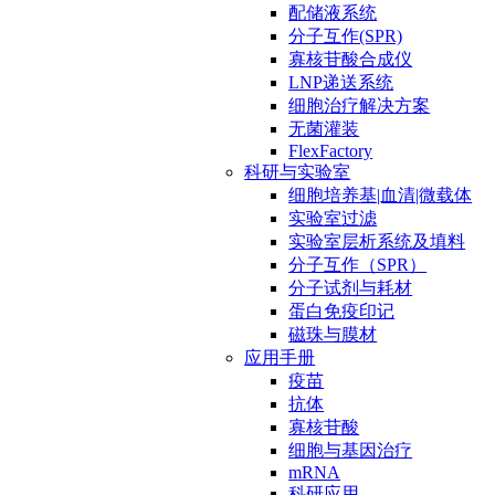
配储液系统
分子互作(SPR)
寡核苷酸合成仪
LNP递送系统
细胞治疗解决方案
无菌灌装
FlexFactory
科研与实验室
细胞培养基|血清|微载体
实验室过滤
实验室层析系统及填料
分子互作（SPR）
分子试剂与耗材
蛋白免疫印记
磁珠与膜材
应用手册
疫苗
抗体
寡核苷酸
细胞与基因治疗
mRNA
科研应用