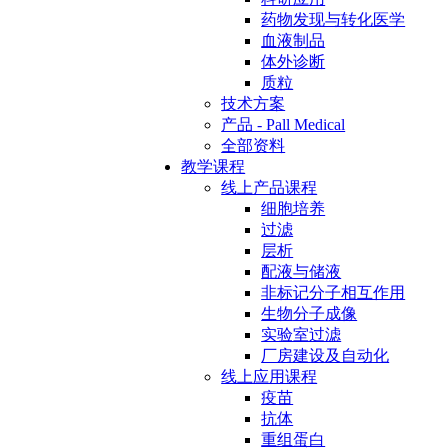
药物发现与转化医学
血液制品
体外诊断
质粒
技术方案
产品 - Pall Medical
全部资料
教学课程
线上产品课程
细胞培养
过滤
层析
配液与储液
非标记分子相互作用
生物分子成像
实验室过滤
厂房建设及自动化
线上应用课程
疫苗
抗体
重组蛋白