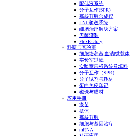
配储液系统
分子互作(SPR)
寡核苷酸合成仪
LNP递送系统
细胞治疗解决方案
无菌灌装
FlexFactory
科研与实验室
细胞培养基|血清|微载体
实验室过滤
实验室层析系统及填料
分子互作（SPR）
分子试剂与耗材
蛋白免疫印记
磁珠与膜材
应用手册
疫苗
抗体
寡核苷酸
细胞与基因治疗
mRNA
科研应用