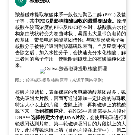
核酸提取
02
羧基磁珠提取核酸体系一般包括聚乙二醇 (PEG) 及盐离
子等，
其中PEG是影响核酸回收的最重要因素。
原理是
核酸在较高浓度的PEG及NaCl存在时，核酸脱去水化层
构象由线状转变为卷曲球状，暴露出大量带负电荷的磷
酸基团，带负电的磷酸基团借Na+与羧基形成离子桥，
核酸分子被特异吸附到羧基磁珠表面。当反应缓冲液被
去除之后，加入水性分子，会快速充分水化核酸，解除
三者间的离子作用，使吸附到磁珠上的核酸被纯化出
来。
图3：羧基磁珠提取核酸原理（来源于网络侵删）
核酸片段越长，表面裸露的负电荷磷酸基团越多，磁珠
优先吸附大片段，因而可通过添加一定比例的磁珠吸附
特定大小以上的片段，去除上清，再将磁珠上的核酸洗
脱下来，做到
核酸纯化
。在NGS中常常需要从片段化
DNA中
选择特定大小的DNA片段
，会使用磁珠进行两
轮吸附达到片筛。第—轮磁珠吸附目的片段以上的大片
段，此时弃磁珠留上清（目的片段在上清中）。第二轮