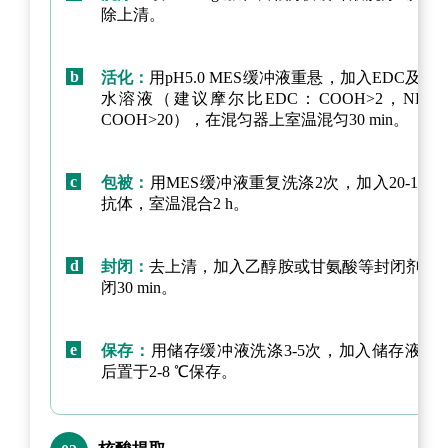
除上清。
b
活化：
用pH5.0 MES缓冲液重悬，加入EDC及NH
水溶液（建议摩尔比EDC：COOH>2，NHS
COOH>20），在混匀器上室温混匀30 min。
c
包被：
用MES缓冲液重复洗涤2次，加入20-100 u
抗体，室温混合2 h。
d
封闭：
去上清，加入乙醇胺或甘氨酸等封闭剂，
闭30 min。
e
保存：
用储存缓冲液洗涤3-5次，加入储存液摇
后置于2-8 ℃保存。