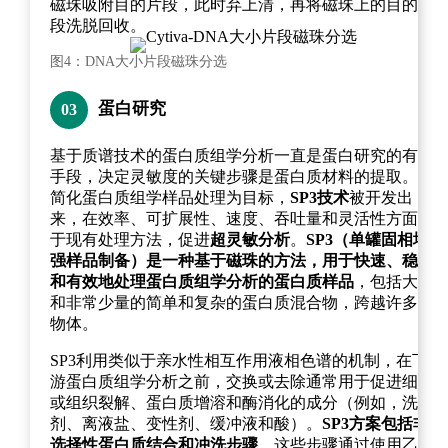
磁珠吸附目的片段，此时弃上清，再将磁珠上的目的片
段洗脱回收。
图4：DNA大小片段磁珠分选
蛋白研究
03
基于质谱技术的蛋白质组学分析一直是蛋白研究的有力
手段，决定灵敏度的关键步骤是蛋白质材料的提取。以
简化蛋白质组学样品处理为目标，
SP3技术
被开发出
来，在效率、可扩展性、速度、吞吐量和灵活性方面优
于现有处理方法，促进
超灵敏分析
。
SP3（单罐固相增
强样品制备）是一种基于磁珠的方法，用于快速、稳健
和有效地处理蛋白质组学分析的蛋白质样品
，包括大量
和非常少量的简单和复杂的蛋白质混合物，跨越许多生
物体。
SP3利用类似于亲水性相互作用液相色谱的机制，在下
游蛋白质组学分析之前，交换或去除通常用于促进细胞
或组织裂解、蛋白质增溶和酶消化的成分（例如，洗涤
剂、离液盐、变性剂、缓冲液和酸）。
SP3方案包括非
选择性蛋白质结合和冲洗步骤
，这些步骤通过使用乙腈/