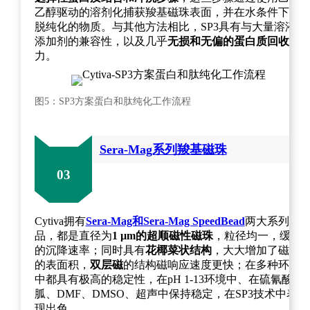
乙醇驱动的溶剂化捕获羧基磁珠表面，并在水条件下洗
脱纯化的物质。与其他方法相比，SP3具有与大量溶液
添加剂的兼容性，以及几乎
无损和无偏的蛋白质回收
能
力。
图5：SP3方案蛋白和肽纯化工作流程
Sera-Mag系列羧基磁珠
03
Cytiva拥有
Sera-Mag和Sera-Mag SpeedBead
两大系列产
品
，都是直径为
1 µm的超顺磁性磁珠
，粒径均一，缓慢
的沉降速率；同时具有
花椰菜状结构
，大大增加了磁珠
的表面积，
双层磁
的结构磁响应速度更快；在多种环境
中都具有极高的稳定性，在pH 1-13环境中、在硫氰酸
胍、DMF、DMSO、超声中保持稳定，在SP3技术中表
现出色。