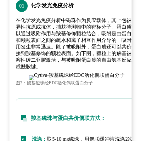
化学发光免疫分析
01
在化学发光免疫分析中磁珠作为反应载体，其上包被特
异性抗原或抗体，捕获待测物中的靶标分子。蛋白质可
以通过吸附作用与羧基修饰颗粒结合，吸附是由蛋白质
和颗粒表面之间的疏水和离子相互作用介导的，吸附作
用发生非常迅速。除了被吸附外，蛋白质还可以共价连
接到羧基修饰的颗粒表面。如下图，颗粒上的羧基被水
溶性碳二亚胺激活，与被吸附蛋白质的自由氨基反应形
成酰胺键。
图2：羧基磁珠经EDC活化偶联蛋白分子
羧基磁珠与蛋白共价偶联方法：
a
洗涤：
取5-10 mg磁珠，用偶联缓冲液洗涤2次，