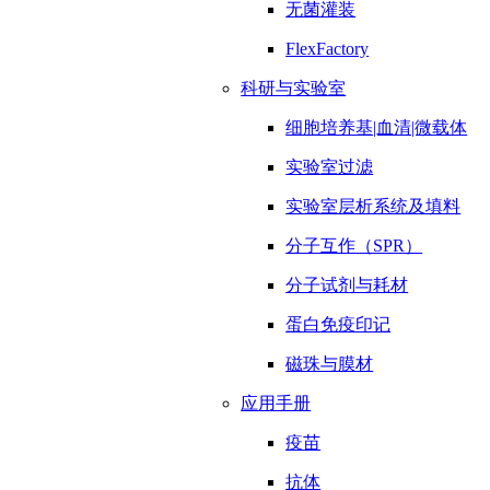
无菌灌装
FlexFactory
科研与实验室
细胞培养基|血清|微载体
实验室过滤
实验室层析系统及填料
分子互作（SPR）
分子试剂与耗材
蛋白免疫印记
磁珠与膜材
应用手册
疫苗
抗体