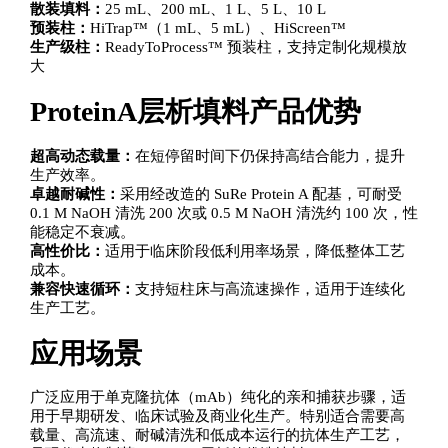
散装填料：
25 mL、200 mL、1 L、5 L、10 L
预装柱：
HiTrap™（1 mL、5 mL）、HiScreen™
生产级柱：
ReadyToProcess™ 预装柱，支持定制化规模放
大
ProteinA层析填料产品优势
超高动态载量：
在短停留时间下仍保持高结合能力，提升
生产效率。
卓越耐碱性：
采用经改造的 SuRe Protein A 配基，可耐受
0.1 M NaOH 清洗 200 次或 0.5 M NaOH 清洗约 100 次，性
能稳定不衰减。
高性价比：
适用于临床阶段低利用率场景，降低整体工艺
成本。
兼容快速循环：
支持短柱床与高流速操作，适用于连续化
生产工艺。
应用场景
广泛应用于单克隆抗体（mAb）纯化的亲和捕获步骤，适
用于早期研发、临床试验及商业化生产。特别适合需要高
载量、高流速、耐碱清洗和低成本运行的抗体生产工艺，