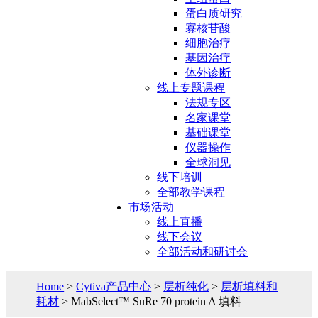
蛋白质研究
寡核苷酸
细胞治疗
基因治疗
体外诊断
线上专题课程
法规专区
名家课堂
基础课堂
仪器操作
全球洞见
线下培训
全部教学课程
市场活动
线上直播
线下会议
全部活动和研讨会
Home
>
Cytiva产品中心
>
层析纯化
>
层析填料和
耗材
> MabSelect™ SuRe 70 protein A 填料