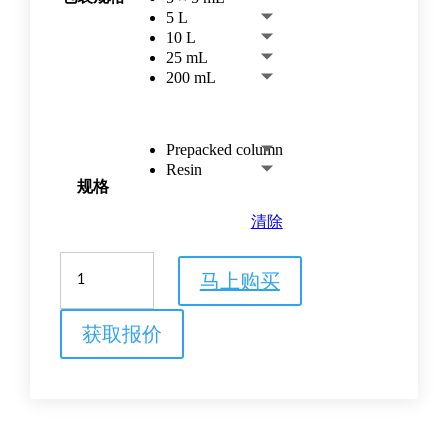
5 L
10 L
25 mL
200 mL
Prepacked column
Resin
规格
清除
MabSelect™
马上购买
SuRe
70
protein
获取报价
A
填
料
数
量