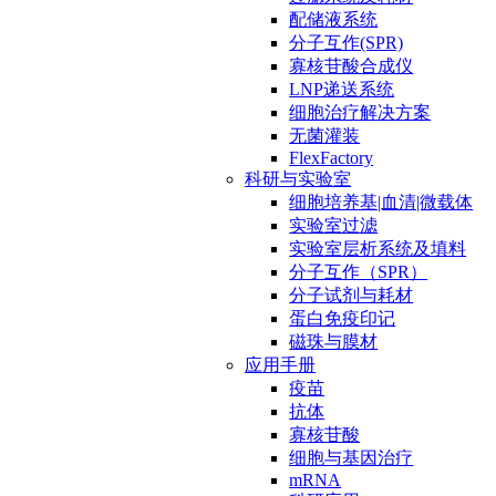
配储液系统
分子互作(SPR)
寡核苷酸合成仪
LNP递送系统
细胞治疗解决方案
无菌灌装
FlexFactory
科研与实验室
细胞培养基|血清|微载体
实验室过滤
实验室层析系统及填料
分子互作（SPR）
分子试剂与耗材
蛋白免疫印记
磁珠与膜材
应用手册
疫苗
抗体
寡核苷酸
细胞与基因治疗
mRNA