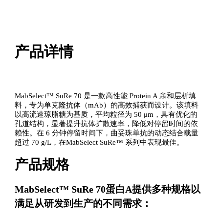
产品详情
MabSelect™ SuRe 70 是一款高性能 Protein A 亲和层析填
料，专为单克隆抗体（mAb）的高效捕获而设计。该填料
以高流速琼脂糖为基质，平均粒径为 50 μm，具有优化的
孔道结构，显著提升抗体扩散速率，降低对停留时间的依
赖性。在 6 分钟停留时间下，曲妥珠单抗的动态结合载量
超过 70 g/L，在MabSelect SuRe™ 系列中表现最佳。
产品规格
MabSelect™ SuRe 70蛋白A提供多种规格以
满足从研发到生产的不同需求：