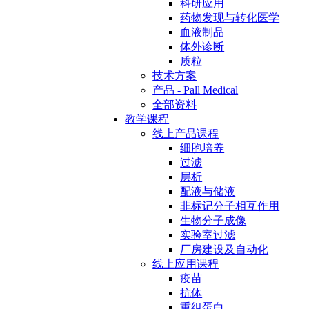
科研应用
药物发现与转化医学
血液制品
体外诊断
质粒
技术方案
产品 - Pall Medical
全部资料
教学课程
线上产品课程
细胞培养
过滤
层析
配液与储液
非标记分子相互作用
生物分子成像
实验室过滤
厂房建设及自动化
线上应用课程
疫苗
抗体
重组蛋白