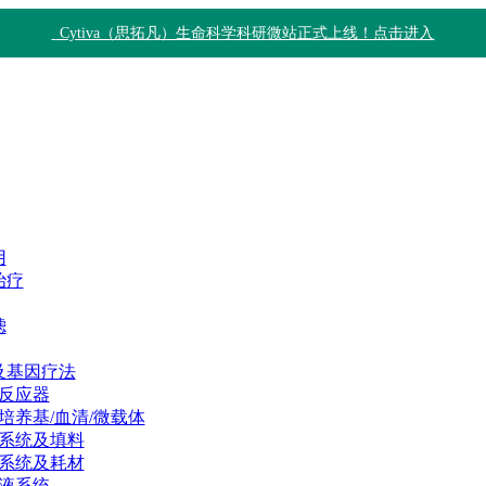
Cytiva（思拓凡）生命科学科研微站正式上线！点击进入
用
治疗
滤
及基因疗法
反应器
培养基/血清/微载体
系统及填料
系统及耗材
液系统