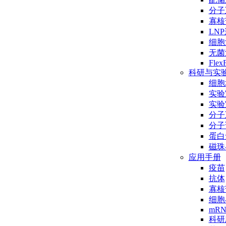
分子互
寡核
LN
细胞
无菌
Flex
科研与实
细胞
实验
实验
分子
分子
蛋白
磁珠
应用手册
疫苗
抗体
寡核
细胞
mR
科研