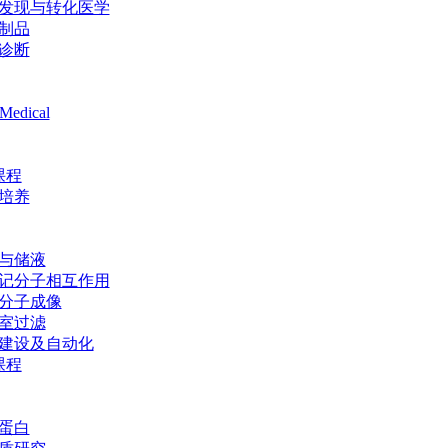
发现与转化医学
制品
诊断
Medical
课程
培养
与储液
记分子相互作用
分子成像
室过滤
建设及自动化
课程
蛋白