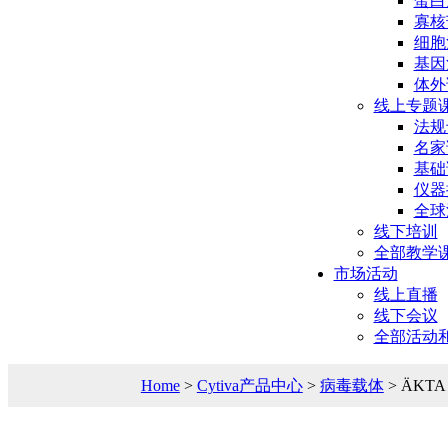
蛋白
寡核
细胞
基因
体外
线上专题
法规
名家
基础
仪器
全球
线下培训
全部教学
市场活动
线上直播
线下会议
全部活动
Home
>
Cytiva产品中心
>
病毒载体
> ÄKTA 