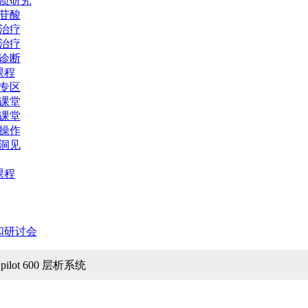
质研究
苷酸
治疗
治疗
诊断
课程
专区
课堂
课堂
操作
洞见
课程
和研讨会
pilot 600 层析系统