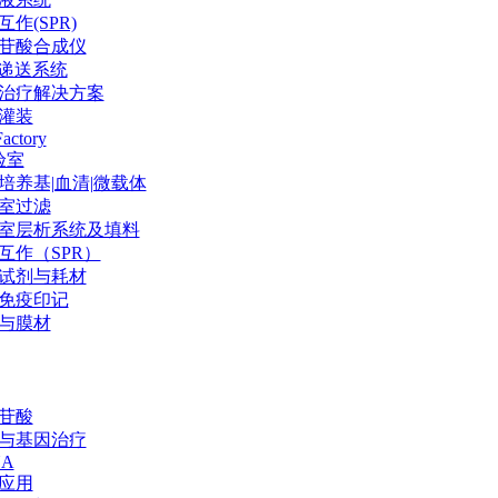
作(SPR)
苷酸合成仪
P递送系统
治疗解决方案
灌装
Factory
验室
培养基|血清|微载体
室过滤
室层析系统及填料
互作（SPR）
试剂与耗材
免疫印记
与膜材
苷酸
与基因治疗
NA
应用