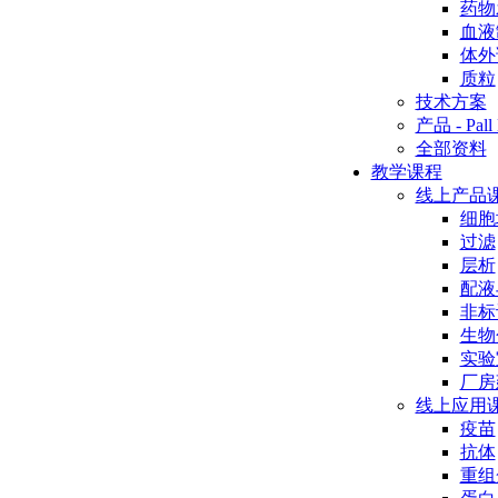
药物
血液
体外
质粒
技术方案
产品 - Pall 
全部资料
教学课程
线上产品
细胞
过滤
层析
配液
非标
生物
实验
厂房
线上应用
疫苗
抗体
重组