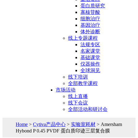
蛋白质研究
寡核苷酸
细胞治疗
基因治疗
体外诊断
线上专题课程
法规专区
名家课堂
基础课堂
仪器操作
全球洞见
线下培训
全部教学课程
市场活动
线上直播
线下会议
全部活动和研讨会
Home
>
Cytiva产品中心
>
实验室耗材
> Amersham
Hybond P 0.45 PVDF 蛋白质印迹三层复合膜