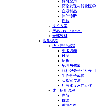
科研应用
药物发现与转化医学
血液制品
体外诊断
质粒
技术方案
产品 - Pall Medical
全部资料
教学课程
线上产品课程
细胞培养
过滤
层析
配液与储液
非标记分子相互作用
生物分子成像
实验室过滤
厂房建设及自动化
线上应用课程
疫苗
抗体
重组蛋白