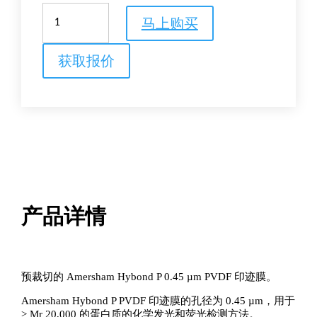
Amersham
马上购买
Hybond
P
0.45
获取报价
PVDF
蛋
白
质
印
迹
三
层
复
合
产品详情
膜
数
量
预裁切的 Amersham Hybond P 0.45 µm PVDF 印迹膜。
Amersham Hybond P PVDF 印迹膜的孔径为 0.45 µm，用于
> Mr 20,000 的蛋白质的化学发光和荧光检测方法。