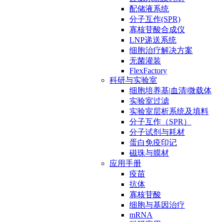
配储液系统
分子互作(SPR)
寡核苷酸合成仪
LNP递送系统
细胞治疗解决方案
无菌灌装
FlexFactory
科研与实验室
细胞培养基|血清|微载体
实验室过滤
实验室层析系统及填料
分子互作（SPR）
分子试剂与耗材
蛋白免疫印记
磁珠与膜材
应用手册
疫苗
抗体
寡核苷酸
细胞与基因治疗
mRNA