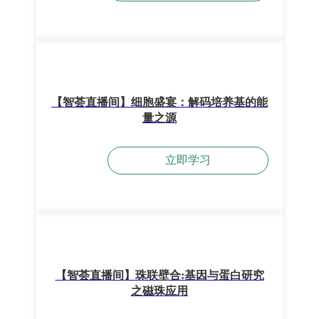
【智荟直播间】细胞盛宴：解码培养基的能
量之源
立即学习
【智荟直播间】珠联壁合:基因与蛋白研究
之磁珠应用