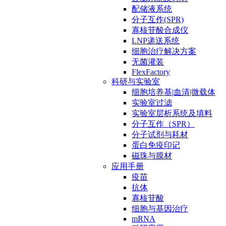
配储液系统
分子互作(SPR)
寡核苷酸合成仪
LNP递送系统
细胞治疗解决方案
无菌灌装
FlexFactory
科研与实验室
细胞培养基|血清|微载体
实验室过滤
实验室层析系统及填料
分子互作（SPR）
分子试剂与耗材
蛋白免疫印记
磁珠与膜材
应用手册
疫苗
抗体
寡核苷酸
细胞与基因治疗
mRNA