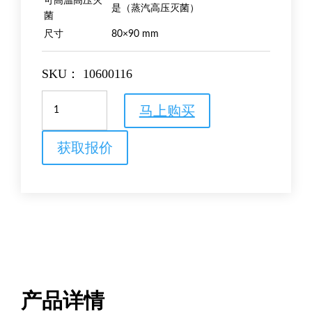
可高温高压灭
是（蒸汽高压灭菌）
菌
尺寸
80×90 mm
SKU：
10600116
Amersham
马上购买
Protran
0.1
NC
获取报价
蛋
白
质
印
迹
三
层
复
合
膜
产品详情
数
量