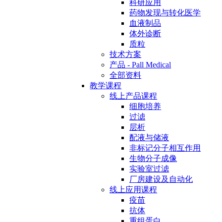
科研应用
药物发现与转化医学
血液制品
体外诊断
质粒
技术方案
产品 - Pall Medical
全部资料
教学课程
线上产品课程
细胞培养
过滤
层析
配液与储液
非标记分子相互作用
生物分子成像
实验室过滤
厂房建设及自动化
线上应用课程
疫苗
抗体
重组蛋白