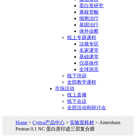
蛋白质研究
寡核苷酸
细胞治疗
基因治疗
体外诊断
线上专题课程
法规专区
名家课堂
基础课堂
仪器操作
全球洞见
线下培训
全部教学课程
市场活动
线上直播
线下会议
全部活动和研讨会
Home
>
Cytiva产品中心
>
实验室耗材
> Amersham
Protran 0.1 NC 蛋白质印迹三层复合膜