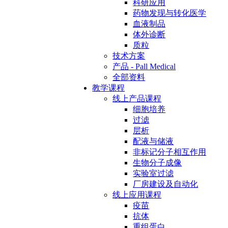
科研应用
药物发现与转化医学
血液制品
体外诊断
质粒
技术方案
产品 - Pall Medical
全部资料
教学课程
线上产品课程
细胞培养
过滤
层析
配液与储液
非标记分子相互作用
生物分子成像
实验室过滤
厂房建设及自动化
线上应用课程
疫苗
抗体
重组蛋白