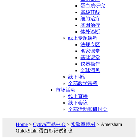
蛋白质研究
寡核苷酸
细胞治疗
基因治疗
体外诊断
线上专题课程
法规专区
名家课堂
基础课堂
仪器操作
全球洞见
线下培训
全部教学课程
市场活动
线上直播
线下会议
全部活动和研讨会
Home
>
Cytiva产品中心
>
实验室耗材
> Amersham
QuickStain 蛋白标记试剂盒