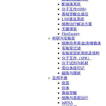
配储液系统
分子互作(SPR)
寡核苷酸合成仪
LNP递送系统
细胞治疗解决方案
无菌灌装
FlexFactory
科研与实验室
细胞培养基|血清|微载体
实验室过滤
实验室层析系统及填料
分子互作（SPR）
分子试剂与耗材
蛋白免疫印记
磁珠与膜材
应用手册
疫苗
抗体
寡核苷酸
细胞与基因治疗
mRNA