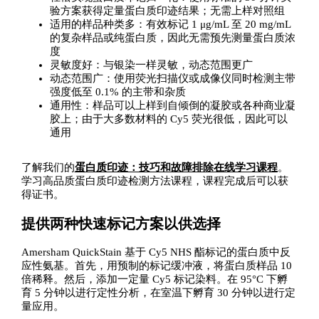
验方案获得定量蛋白质印迹结果；无需上样对照组
适用的样品种类多：有效标记 1 μg/mL 至 20 mg/mL
的复杂样品或纯蛋白质，因此无需预先测量蛋白质浓
度
灵敏度好：与银染一样灵敏，动态范围更广
动态范围广：使用荧光扫描仪或成像仪同时检测主带
强度低至 0.1% 的主带和杂质
通用性：样品可以上样到自倾倒的凝胶或各种商业凝
胶上；由于大多数材料的 Cy5 荧光很低，因此可以
通用
了解我们的
蛋白质印迹：技巧和故障排除在线学习课程
。
学习高品质蛋白质印迹检测方法课程，课程完成后可以获
得证书。
提供两种快速标记方案以供选择
Amersham QuickStain 基于 Cy5 NHS 酯标记的蛋白质中反
应性氨基。首先，用预制的标记缓冲液，将蛋白质样品 10
倍稀释。然后，添加一定量 Cy5 标记染料。在 95°C 下孵
育 5 分钟以进行定性分析，在室温下孵育 30 分钟以进行定
量应用。