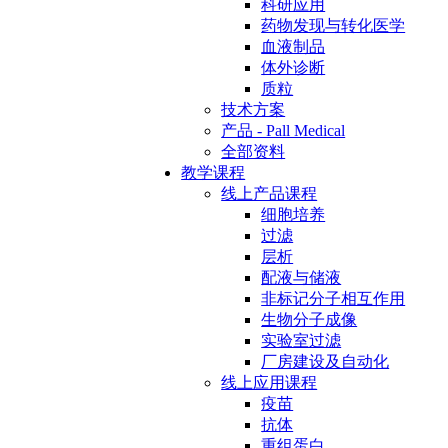
科研应用
药物发现与转化医学
血液制品
体外诊断
质粒
技术方案
产品 - Pall Medical
全部资料
教学课程
线上产品课程
细胞培养
过滤
层析
配液与储液
非标记分子相互作用
生物分子成像
实验室过滤
厂房建设及自动化
线上应用课程
疫苗
抗体
重组蛋白