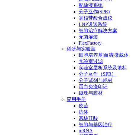
配储液系统
分子互作(SPR)
寡核苷酸合成仪
LNP递送系统
细胞治疗解决方案
无菌灌装
FlexFactory
科研与实验室
细胞培养基|血清|微载体
实验室过滤
实验室层析系统及填料
分子互作（SPR）
分子试剂与耗材
蛋白免疫印记
磁珠与膜材
应用手册
疫苗
抗体
寡核苷酸
细胞与基因治疗
mRNA