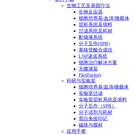
生物工艺及基因疗法
生物反应器
细胞培养基/血清/微载体
层析系统及填料
过滤系统及耗材
配储液系统
分子互作(SPR)
寡核苷酸合成仪
LNP递送系统
细胞治疗解决方案
无菌灌装
FlexFactory
科研与实验室
细胞培养基|血清|微载体
实验室过滤
实验室层析系统及填料
分子互作（SPR）
分子试剂与耗材
蛋白免疫印记
磁珠与膜材
应用手册