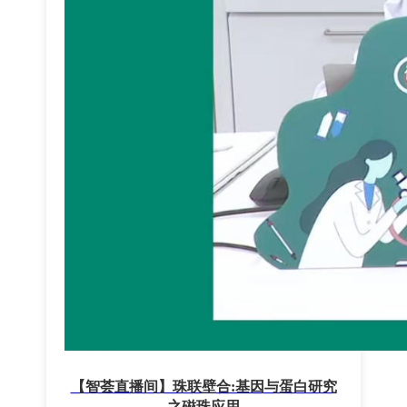
【智荟直播间】珠联壁合:基因与蛋白研究
之磁珠应用