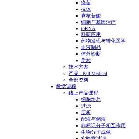
疫苗
抗体
寡核苷酸
细胞与基因治疗
mRNA
科研应用
药物发现与转化医学
血液制品
体外诊断
质粒
技术方案
产品 - Pall Medical
全部资料
教学课程
线上产品课程
细胞培养
过滤
层析
配液与储液
非标记分子相互作用
生物分子成像
实验室过滤