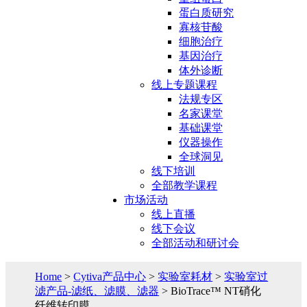
蛋白质研究
寡核苷酸
细胞治疗
基因治疗
体外诊断
线上专题课程
法规专区
名家课堂
基础课堂
仪器操作
全球洞见
线下培训
全部教学课程
市场活动
线上直播
线下会议
全部活动和研讨会
Home
>
Cytiva产品中心
>
实验室耗材
>
实验室过
滤产品-滤纸、滤膜、滤器
> BioTrace™ NT硝化
纤维转印膜