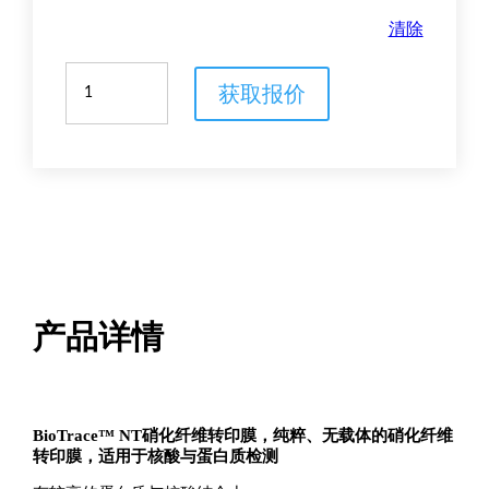
清除
BioTrace™
获取报价
NT
硝
化
纤
维
转
印
膜
数
量
产品详情
BioTrace™ NT硝化纤维转印膜，纯粹、无载体的硝化纤维
转印膜，适用于核酸与蛋白质检测