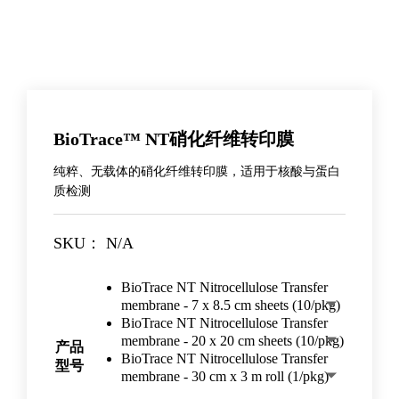
BioTrace™ NT硝化纤维转印膜
纯粹、无载体的硝化纤维转印膜，适用于核酸与蛋白
质检测
SKU：
N/A
BioTrace NT Nitrocellulose Transfer
membrane - 7 x 8.5 cm sheets (10/pkg)
BioTrace NT Nitrocellulose Transfer
membrane - 20 x 20 cm sheets (10/pkg)
产品
BioTrace NT Nitrocellulose Transfer
型号
membrane - 30 cm x 3 m roll (1/pkg)