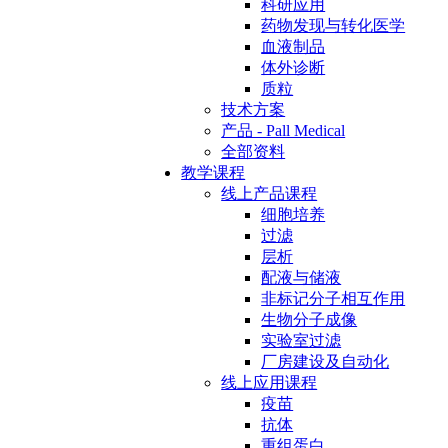
科研应用
药物发现与转化医学
血液制品
体外诊断
质粒
技术方案
产品 - Pall Medical
全部资料
教学课程
线上产品课程
细胞培养
过滤
层析
配液与储液
非标记分子相互作用
生物分子成像
实验室过滤
厂房建设及自动化
线上应用课程
疫苗
抗体
重组蛋白