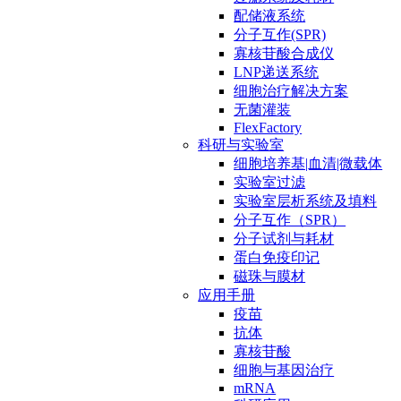
配储液系统
分子互作(SPR)
寡核苷酸合成仪
LNP递送系统
细胞治疗解决方案
无菌灌装
FlexFactory
科研与实验室
细胞培养基|血清|微载体
实验室过滤
实验室层析系统及填料
分子互作（SPR）
分子试剂与耗材
蛋白免疫印记
磁珠与膜材
应用手册
疫苗
抗体
寡核苷酸
细胞与基因治疗
mRNA