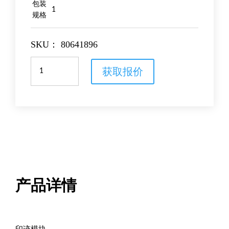
包装
1
规格
SKU：
80641896
印
获取报价
迹
模
块
数
量
产品详情