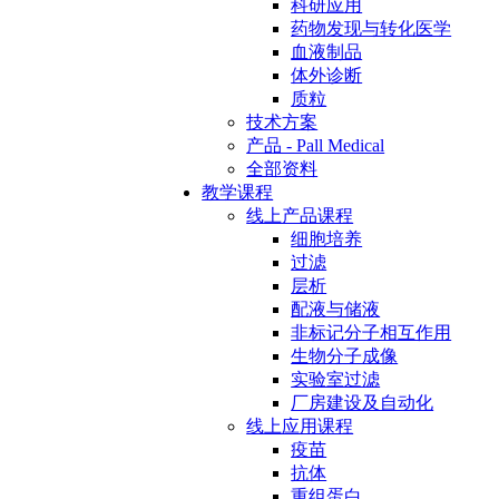
科研应用
药物发现与转化医学
血液制品
体外诊断
质粒
技术方案
产品 - Pall Medical
全部资料
教学课程
线上产品课程
细胞培养
过滤
层析
配液与储液
非标记分子相互作用
生物分子成像
实验室过滤
厂房建设及自动化
线上应用课程
疫苗
抗体
重组蛋白