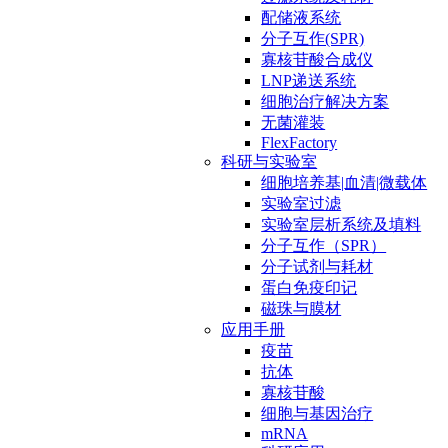
配储液系统
分子互作(SPR)
寡核苷酸合成仪
LNP递送系统
细胞治疗解决方案
无菌灌装
FlexFactory
科研与实验室
细胞培养基|血清|微载体
实验室过滤
实验室层析系统及填料
分子互作（SPR）
分子试剂与耗材
蛋白免疫印记
磁珠与膜材
应用手册
疫苗
抗体
寡核苷酸
细胞与基因治疗
mRNA