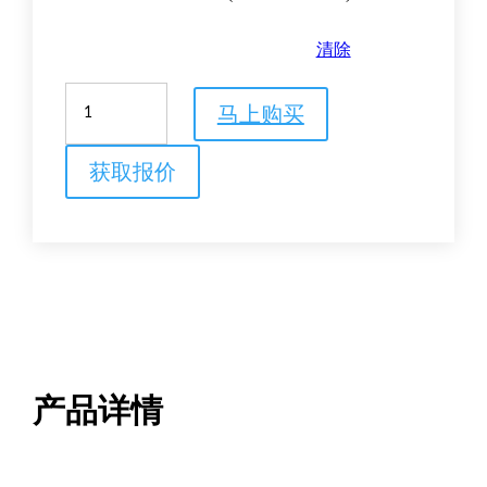
清除
印
马上购买
迹
滤
纸，
获取报价
GB003
等
级
数
量
产品详情