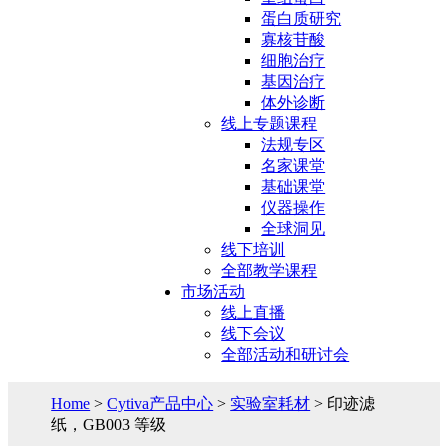
蛋白质研究
寡核苷酸
细胞治疗
基因治疗
体外诊断
线上专题课程
法规专区
名家课堂
基础课堂
仪器操作
全球洞见
线下培训
全部教学课程
市场活动
线上直播
线下会议
全部活动和研讨会
Home
>
Cytiva产品中心
>
实验室耗材
> 印迹滤
纸，GB003 等级