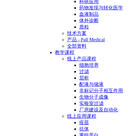
科研应用
药物发现与转化医学
血液制品
体外诊断
质粒
技术方案
产品 - Pall Medical
全部资料
教学课程
线上产品课程
细胞培养
过滤
层析
配液与储液
非标记分子相互作用
生物分子成像
实验室过滤
厂房建设及自动化
线上应用课程
疫苗
抗体
重组蛋白