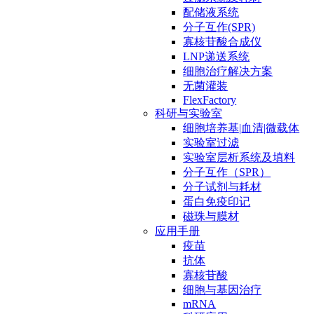
配储液系统
分子互作(SPR)
寡核苷酸合成仪
LNP递送系统
细胞治疗解决方案
无菌灌装
FlexFactory
科研与实验室
细胞培养基|血清|微载体
实验室过滤
实验室层析系统及填料
分子互作（SPR）
分子试剂与耗材
蛋白免疫印记
磁珠与膜材
应用手册
疫苗
抗体
寡核苷酸
细胞与基因治疗
mRNA