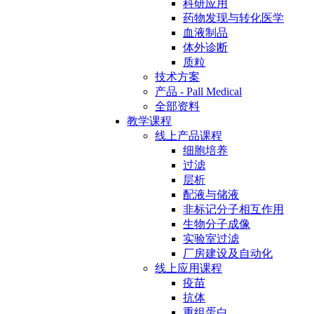
科研应用
药物发现与转化医学
血液制品
体外诊断
质粒
技术方案
产品 - Pall Medical
全部资料
教学课程
线上产品课程
细胞培养
过滤
层析
配液与储液
非标记分子相互作用
生物分子成像
实验室过滤
厂房建设及自动化
线上应用课程
疫苗
抗体
重组蛋白