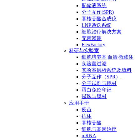
配储液系统
分子互作(SPR)
寡核苷酸合成仪
LNP递送系统
细胞治疗解决方案
无菌灌装
FlexFactory
科研与实验室
细胞培养基|血清|微载体
实验室过滤
实验室层析系统及填料
分子互作（SPR）
分子试剂与耗材
蛋白免疫印记
磁珠与膜材
应用手册
疫苗
抗体
寡核苷酸
细胞与基因治疗
mRNA