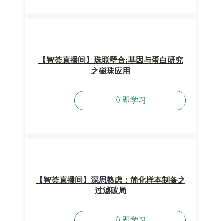
【智荟直播间】珠联壁合:基因与蛋白研究
之磁珠应用
立即学习
【智荟直播间】深思熟虑：简化样本制备之
过滤破局
立即学习