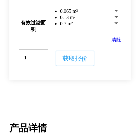
0.065 m²
0.13 m²
有效过滤面
0.7 m²
积
清除
Cadence™
获取报价
在
线
浓
缩
器
模
块
数
量
产品详情