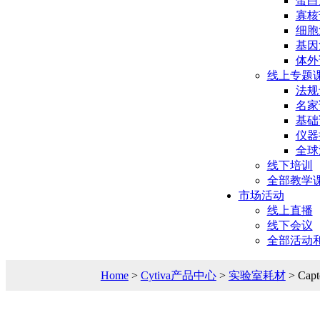
蛋白
寡核
细胞
基因
体外
线上专题
法规
名家
基础
仪器
全球
线下培训
全部教学
市场活动
线上直播
线下会议
全部活动
Home
>
Cytiva产品中心
>
实验室耗材
> Cap