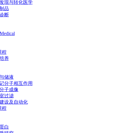
发现与转化医学
制品
诊断
Medical
课程
培养
与储液
记分子相互作用
分子成像
室过滤
建设及自动化
课程
蛋白