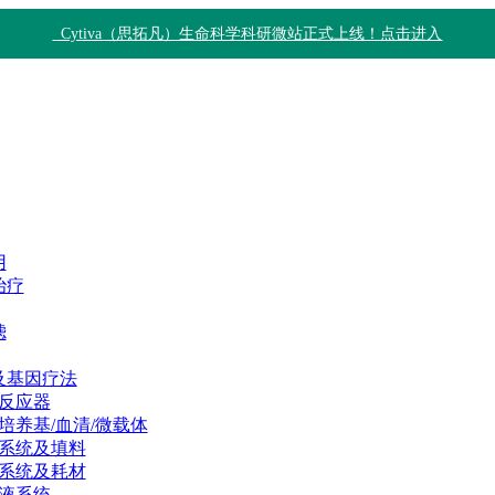
Cytiva（思拓凡）生命科学科研微站正式上线！点击进入
用
治疗
滤
及基因疗法
反应器
培养基/血清/微载体
系统及填料
系统及耗材
液系统