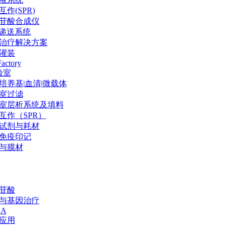
作(SPR)
苷酸合成仪
P递送系统
治疗解决方案
灌装
Factory
验室
培养基|血清|微载体
室过滤
室层析系统及填料
互作（SPR）
试剂与耗材
免疫印记
与膜材
苷酸
与基因治疗
NA
应用