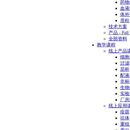
药物
血液
体外
质粒
技术方案
产品 - Pall 
全部资料
教学课程
线上产品
细胞
过滤
层析
配液
非标
生物
实验
厂房
线上应用
疫苗
抗体
重组