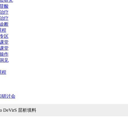
质研究
苷酸
治疗
治疗
诊断
课程
专区
课堂
课堂
操作
洞见
课程
和研讨会
to DeVirS 层析填料