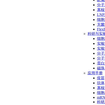
分子互
寡核
LN
细胞
无菌
Flex
科研与实
细胞
实验
实验
分子
分子
蛋白
磁珠
应用手册
疫苗
抗体
寡核
细胞
mR
科研