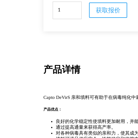
Capto
获取报价
DeVirS
层
析
填
料
数
量
产品详情
Capto DeVirS 亲和填料可有助于在病毒
产品优点：
良好的化学稳定性使填料更加耐用，并
通过提高通量来获得高产率。
对各种病毒具有类似的亲和力，使其成