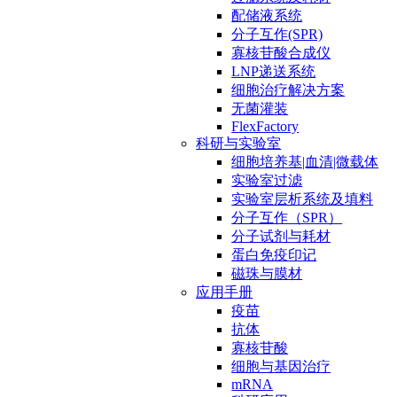
配储液系统
分子互作(SPR)
寡核苷酸合成仪
LNP递送系统
细胞治疗解决方案
无菌灌装
FlexFactory
科研与实验室
细胞培养基|血清|微载体
实验室过滤
实验室层析系统及填料
分子互作（SPR）
分子试剂与耗材
蛋白免疫印记
磁珠与膜材
应用手册
疫苗
抗体
寡核苷酸
细胞与基因治疗
mRNA