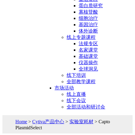
蛋白质研究
寡核苷酸
细胞治疗
基因治疗
体外诊断
线上专题课程
法规专区
名家课堂
基础课堂
仪器操作
全球洞见
线下培训
全部教学课程
市场活动
线上直播
线下会议
全部活动和研讨会
Home
>
Cytiva产品中心
>
实验室耗材
> Capto
PlasmidSelect