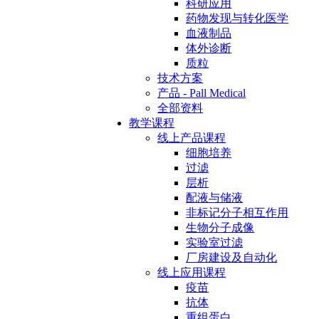
科研应用
药物发现与转化医学
血液制品
体外诊断
质粒
技术方案
产品 - Pall Medical
全部资料
教学课程
线上产品课程
细胞培养
过滤
层析
配液与储液
非标记分子相互作用
生物分子成像
实验室过滤
厂房建设及自动化
线上应用课程
疫苗
抗体
重组蛋白