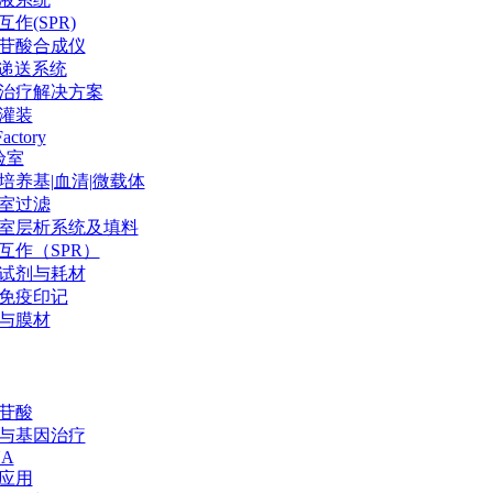
作(SPR)
苷酸合成仪
P递送系统
治疗解决方案
灌装
Factory
验室
培养基|血清|微载体
室过滤
室层析系统及填料
互作（SPR）
试剂与耗材
免疫印记
与膜材
苷酸
与基因治疗
NA
应用