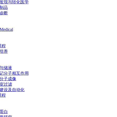
发现与转化医学
制品
诊断
Medical
课程
培养
与储液
记分子相互作用
分子成像
室过滤
建设及自动化
课程
蛋白