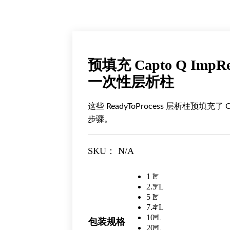
预填充 Capto Q ImpRe
一次性层析柱
这些 ReadyToProcess 层析柱预填充
步骤。
SKU：
N/A
1 L
2.5 L
5 L
7.4 L
10 L
包装规格
20 L