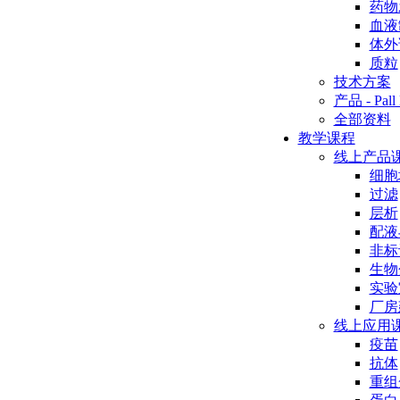
药物
血液
体外
质粒
技术方案
产品 - Pall 
全部资料
教学课程
线上产品
细胞
过滤
层析
配液
非标
生物
实验
厂房
线上应用
疫苗
抗体
重组