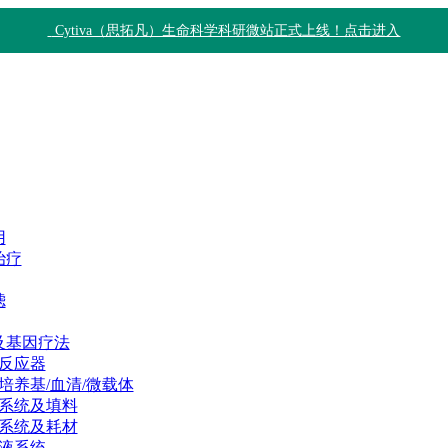
Cytiva（思拓凡）生命科学科研微站正式上线！点击进入
用
治疗
滤
及基因疗法
反应器
培养基/血清/微载体
系统及填料
系统及耗材
液系统