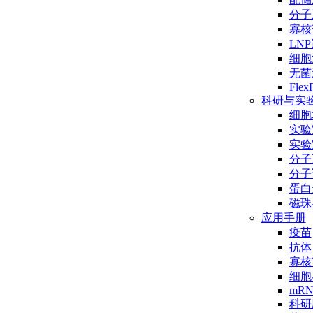
分子互
寡核
LN
细胞
无菌
Flex
科研与实
细胞
实验
实验
分子
分子
蛋白
磁珠
应用手册
疫苗
抗体
寡核
细胞
mR
科研