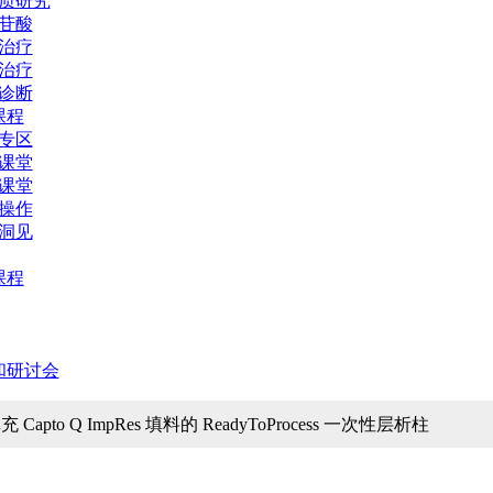
质研究
苷酸
治疗
治疗
诊断
课程
专区
课堂
课堂
操作
洞见
课程
和研讨会
 Capto Q ImpRes 填料的 ReadyToProcess 一次性层析柱