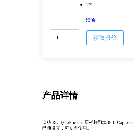
57 L
清除
预
获取报价
填
充
Capto
Q
ImpRes
填
料
的
产品详情
ReadyToProcess
一
次
性
这些 ReadyToProcess 层析柱预填充了 C
层
已预填充，可立即使用。
析