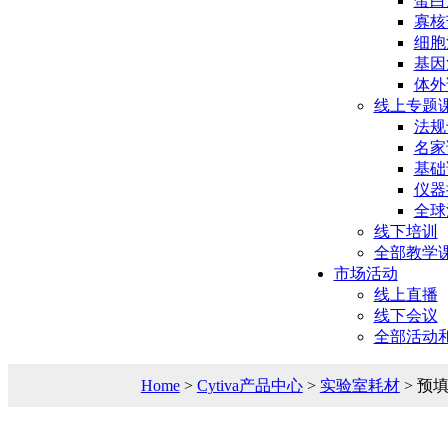
蛋白
寡核
细胞
基因
体外
线上专题
法规
名家
基础
仪器
全球
线下培训
全部教学
市场活动
线上直播
线下会议
全部活动
Home
>
Cytiva产品中心
>
实验室耗材
> 预填充