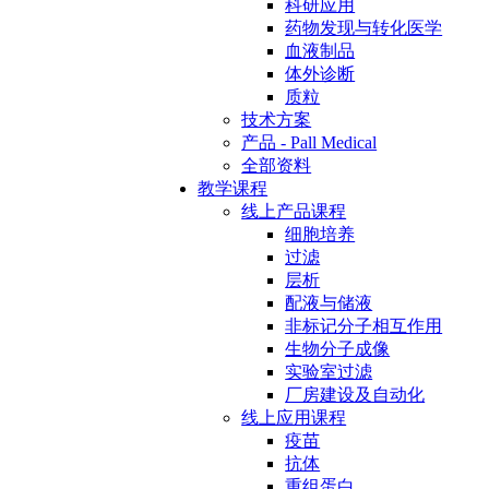
科研应用
药物发现与转化医学
血液制品
体外诊断
质粒
技术方案
产品 - Pall Medical
全部资料
教学课程
线上产品课程
细胞培养
过滤
层析
配液与储液
非标记分子相互作用
生物分子成像
实验室过滤
厂房建设及自动化
线上应用课程
疫苗
抗体
重组蛋白