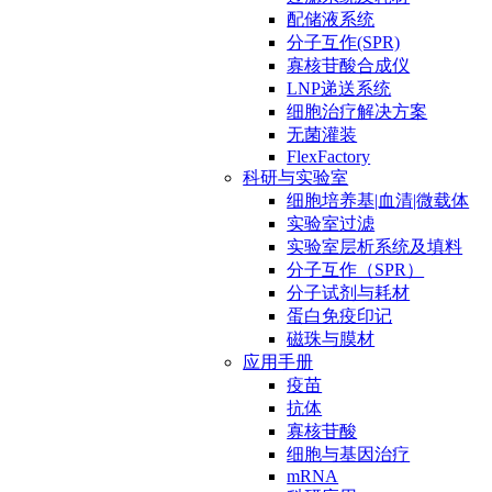
配储液系统
分子互作(SPR)
寡核苷酸合成仪
LNP递送系统
细胞治疗解决方案
无菌灌装
FlexFactory
科研与实验室
细胞培养基|血清|微载体
实验室过滤
实验室层析系统及填料
分子互作（SPR）
分子试剂与耗材
蛋白免疫印记
磁珠与膜材
应用手册
疫苗
抗体
寡核苷酸
细胞与基因治疗
mRNA