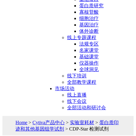
蛋白质研究
寡核苷酸
细胞治疗
基因治疗
体外诊断
线上专题课程
法规专区
名家课堂
基础课堂
仪器操作
全球洞见
线下培训
全部教学课程
市场活动
线上直播
线下会议
全部活动和研讨会
Home
>
Cytiva产品中心
>
实验室耗材
>
蛋白质印
迹和其他基因组学试剂
> CDP-Star 检测试剂