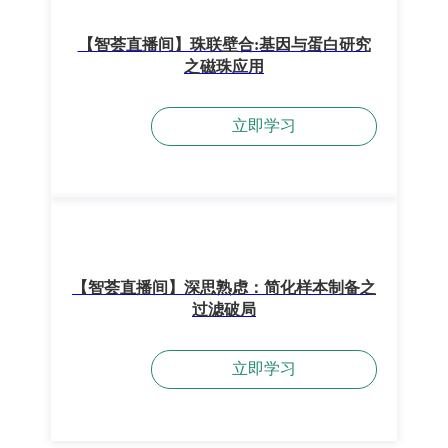
【智荟直播间】珠联壁合:基因与蛋白研究
之磁珠应用
立即学习
【智荟直播间】深思熟虑：简化样本制备之
过滤破局
立即学习