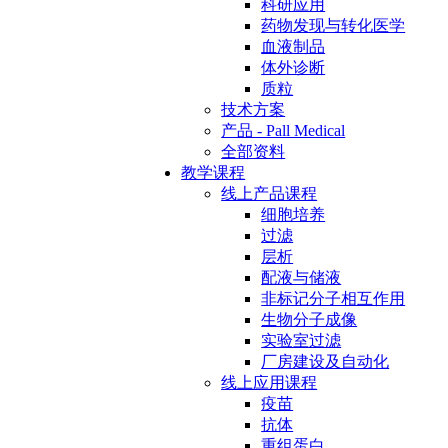
科研应用
药物发现与转化医学
血液制品
体外诊断
质粒
技术方案
产品 - Pall Medical
全部资料
教学课程
线上产品课程
细胞培养
过滤
层析
配液与储液
非标记分子相互作用
生物分子成像
实验室过滤
厂房建设及自动化
线上应用课程
疫苗
抗体
重组蛋白