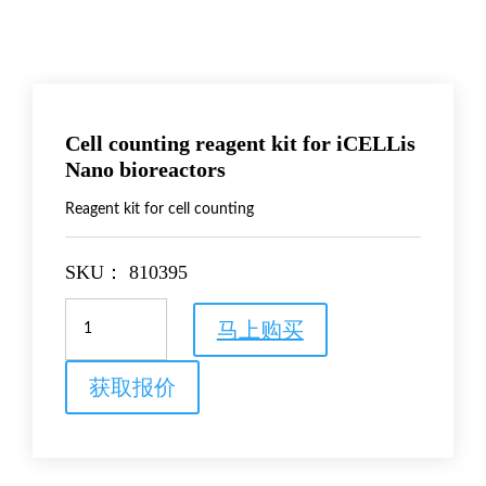
Cell counting reagent kit for iCELLis
Nano bioreactors
Reagent kit for cell counting
SKU：
810395
Cell
马上购买
counting
reagent
kit
获取报价
for
iCELLis
Nano
bioreactors
数