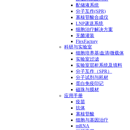
配储液系统
分子互作(SPR)
寡核苷酸合成仪
LNP递送系统
细胞治疗解决方案
无菌灌装
FlexFactory
科研与实验室
细胞培养基|血清|微载体
实验室过滤
实验室层析系统及填料
分子互作（SPR）
分子试剂与耗材
蛋白免疫印记
磁珠与膜材
应用手册
疫苗
抗体
寡核苷酸
细胞与基因治疗
mRNA