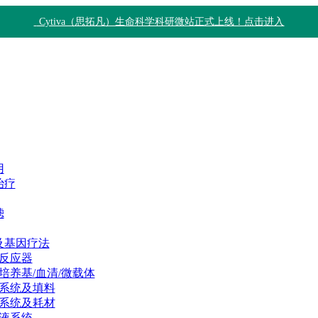
Cytiva（思拓凡）生命科学科研微站正式上线！点击进入
用
治疗
滤
及基因疗法
反应器
培养基/血清/微载体
系统及填料
系统及耗材
液系统