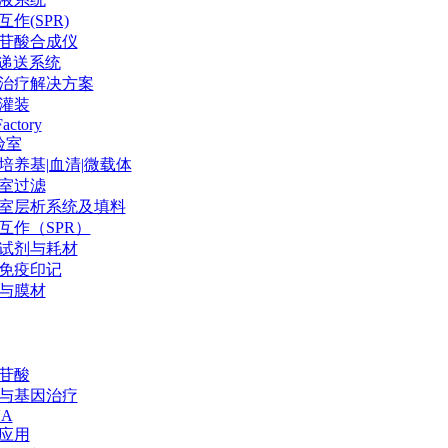
作(SPR)
苷酸合成仪
P递送系统
治疗解决方案
灌装
Factory
验室
培养基|血清|微载体
室过滤
室层析系统及填料
互作（SPR）
试剂与耗材
免疫印记
与膜材
苷酸
与基因治疗
NA
应用