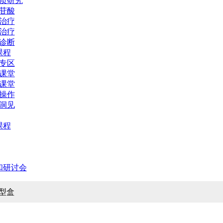
质研究
苷酸
治疗
治疗
诊断
课程
专区
课堂
课堂
操作
洞见
课程
和研讨会
模型盒