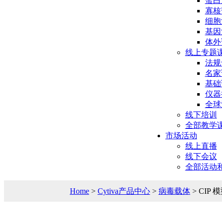
蛋白
寡核
细胞
基因
体外
线上专题
法规
名家
基础
仪器
全球
线下培训
全部教学
市场活动
线上直播
线下会议
全部活动
Home
>
Cytiva产品中心
>
病毒载体
> CIP 