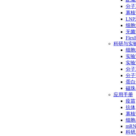
分子互
寡核
LN
细胞
无菌
Flex
科研与实
细胞
实验
实验
分子
分子
蛋白
磁珠
应用手册
疫苗
抗体
寡核
细胞
mR
科研