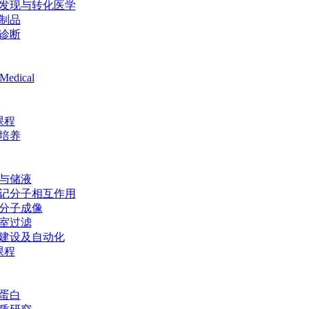
发现与转化医学
制品
诊断
Medical
课程
培养
与储液
记分子相互作用
分子成像
室过滤
建设及自动化
课程
蛋白