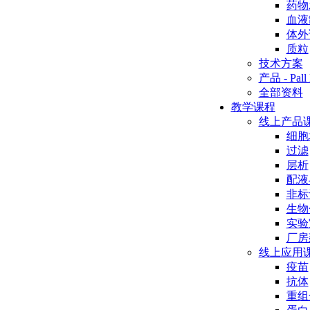
药物
血液
体外
质粒
技术方案
产品 - Pall 
全部资料
教学课程
线上产品
细胞
过滤
层析
配液
非标
生物
实验
厂房
线上应用
疫苗
抗体
重组