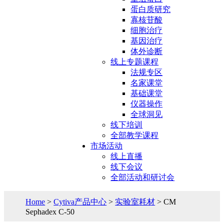
蛋白质研究
寡核苷酸
细胞治疗
基因治疗
体外诊断
线上专题课程
法规专区
名家课堂
基础课堂
仪器操作
全球洞见
线下培训
全部教学课程
市场活动
线上直播
线下会议
全部活动和研讨会
Home
>
Cytiva产品中心
>
实验室耗材
> CM
Sephadex C-50