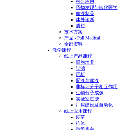
科研应用
药物发现与转化医学
血液制品
体外诊断
质粒
技术方案
产品 - Pall Medical
全部资料
教学课程
线上产品课程
细胞培养
过滤
层析
配液与储液
非标记分子相互作用
生物分子成像
实验室过滤
厂房建设及自动化
线上应用课程
疫苗
抗体
重组蛋白