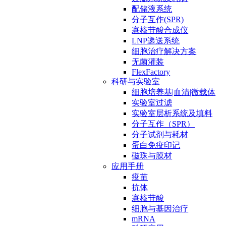
配储液系统
分子互作(SPR)
寡核苷酸合成仪
LNP递送系统
细胞治疗解决方案
无菌灌装
FlexFactory
科研与实验室
细胞培养基|血清|微载体
实验室过滤
实验室层析系统及填料
分子互作（SPR）
分子试剂与耗材
蛋白免疫印记
磁珠与膜材
应用手册
疫苗
抗体
寡核苷酸
细胞与基因治疗
mRNA