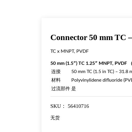
Connector 50 mm TC 
TC x MNPT, PVDF
50 mm (1.5″) TC 1.25″ MNPT, PV
连接
50 mm TC (1.5 in TC) – 31.8 
材料
Polyvinylidene difluoride (PV
过流部件
是
SKU：
56410716
无货