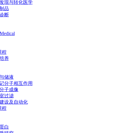
发现与转化医学
制品
诊断
Medical
课程
培养
与储液
记分子相互作用
分子成像
室过滤
建设及自动化
课程
蛋白