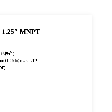
– 1.25″ MNPT
DF （已停产）
mm (1.25 in) male NTP
DF)