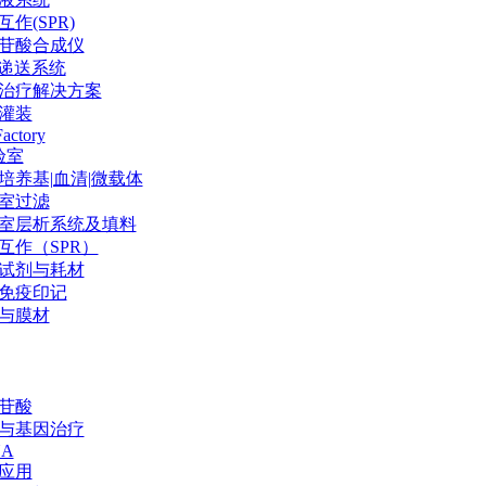
作(SPR)
苷酸合成仪
P递送系统
治疗解决方案
灌装
Factory
验室
培养基|血清|微载体
室过滤
室层析系统及填料
互作（SPR）
试剂与耗材
免疫印记
与膜材
苷酸
与基因治疗
NA
应用