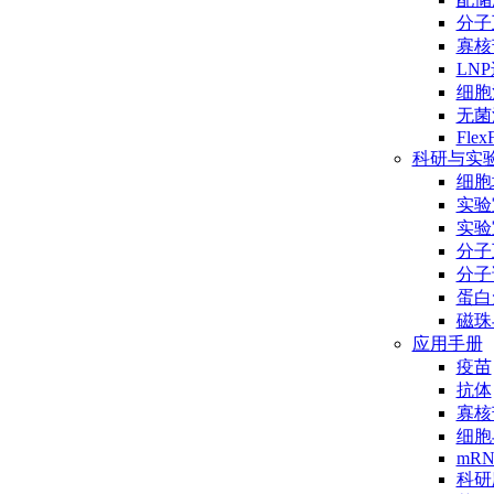
分子互
寡核
LN
细胞
无菌
Flex
科研与实
细胞
实验
实验
分子
分子
蛋白
磁珠
应用手册
疫苗
抗体
寡核
细胞
mR
科研