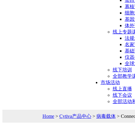
蛋白
寡核
细胞
基因
体外
线上专题
法规
名家
基础
仪器
全球
线下培训
全部教学
市场活动
线上直播
线下会议
全部活动
Home
>
Cytiva产品中心
>
病毒载体
> Connec