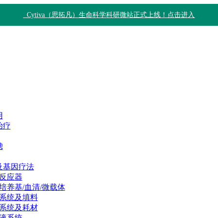
Cytiva（思拓凡）生命科学科研微站正式上线！点击进入
用
治疗
滤
及基因疗法
反应器
培养基/血清/微载体
系统及填料
系统及耗材
液系统