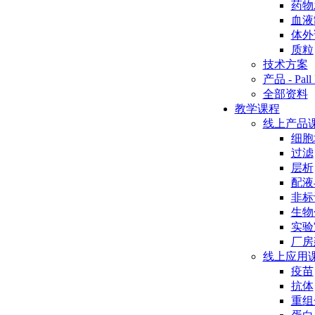
药物
血液
体外
质粒
技术方案
产品 - Pall 
全部资料
教学课程
线上产品
细胞
过滤
层析
配液
非标
生物
实验
厂房
线上应用
疫苗
抗体
重组