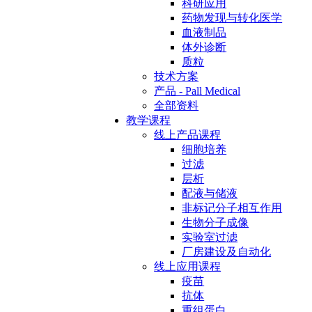
科研应用
药物发现与转化医学
血液制品
体外诊断
质粒
技术方案
产品 - Pall Medical
全部资料
教学课程
线上产品课程
细胞培养
过滤
层析
配液与储液
非标记分子相互作用
生物分子成像
实验室过滤
厂房建设及自动化
线上应用课程
疫苗
抗体
重组蛋白