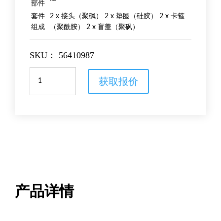
部件
套件
2 x 接头（聚砜） 2 x 垫圈（硅胶） 2 x 卡箍
组成
（聚酰胺） 2 x 盲盖（聚砜）
SKU：
56410987
50
获取报价
mm
TC
接
头
-
19.1
mm
软
管
倒
钩
产品详情
接
头
数