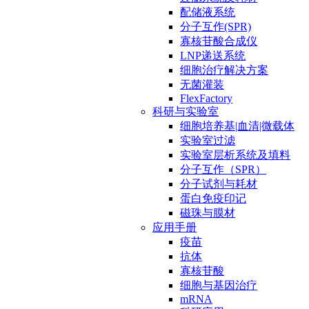
配储液系统
分子互作(SPR)
寡核苷酸合成仪
LNP递送系统
细胞治疗解决方案
无菌灌装
FlexFactory
科研与实验室
细胞培养基|血清|微载体
实验室过滤
实验室层析系统及填料
分子互作（SPR）
分子试剂与耗材
蛋白免疫印记
磁珠与膜材
应用手册
疫苗
抗体
寡核苷酸
细胞与基因治疗
mRNA