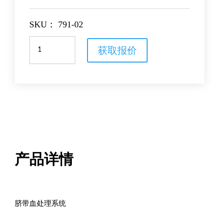
SKU：
791-02
脐
获取报价
带
血
制
品
处
理
系
统
数
量
产品详情
脐带血处理系统