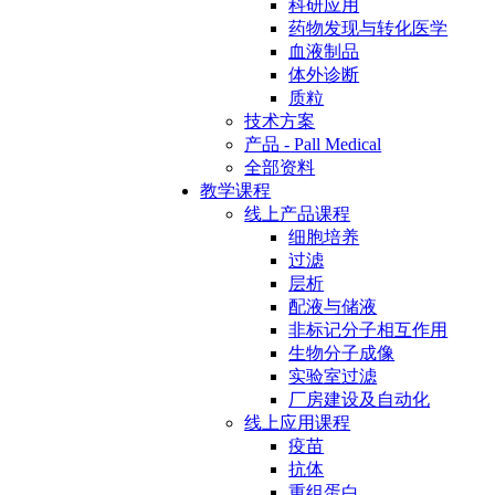
科研应用
药物发现与转化医学
血液制品
体外诊断
质粒
技术方案
产品 - Pall Medical
全部资料
教学课程
线上产品课程
细胞培养
过滤
层析
配液与储液
非标记分子相互作用
生物分子成像
实验室过滤
厂房建设及自动化
线上应用课程
疫苗
抗体
重组蛋白