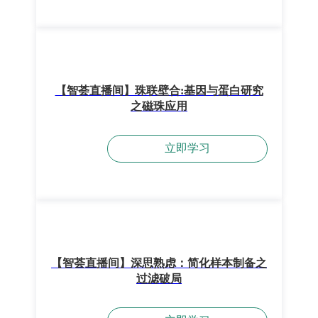
【智荟直播间】珠联壁合:基因与蛋白研究
之磁珠应用
立即学习
【智荟直播间】深思熟虑：简化样本制备之
过滤破局