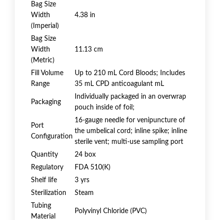
Bag Size
Width
4.38 in
(Imperial)
Bag Size
Width
11.13 cm
(Metric)
Fill Volume
Up to 210 mL Cord Bloods; Includes
Range
35 mL CPD anticoagulant mL
Individually packaged in an overwrap
Packaging
pouch inside of foil;
16-gauge needle for venipuncture of
Port
the umbelical cord; inline spike; inline
Configuration
sterile vent; multi-use sampling port
Quantity
24 box
Regulatory
FDA 510(K)
Shelf life
3 yrs
Sterilization
Steam
Tubing
Polyvinyl Chloride (PVC)
Material