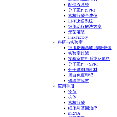
配储液系统
分子互作(SPR)
寡核苷酸合成仪
LNP递送系统
细胞治疗解决方案
无菌灌装
FlexFactory
科研与实验室
细胞培养基|血清|微载体
实验室过滤
实验室层析系统及填料
分子互作（SPR）
分子试剂与耗材
蛋白免疫印记
磁珠与膜材
应用手册
疫苗
抗体
寡核苷酸
细胞与基因治疗
mRNA