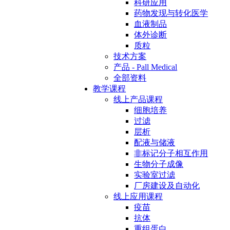
科研应用
药物发现与转化医学
血液制品
体外诊断
质粒
技术方案
产品 - Pall Medical
全部资料
教学课程
线上产品课程
细胞培养
过滤
层析
配液与储液
非标记分子相互作用
生物分子成像
实验室过滤
厂房建设及自动化
线上应用课程
疫苗
抗体
重组蛋白