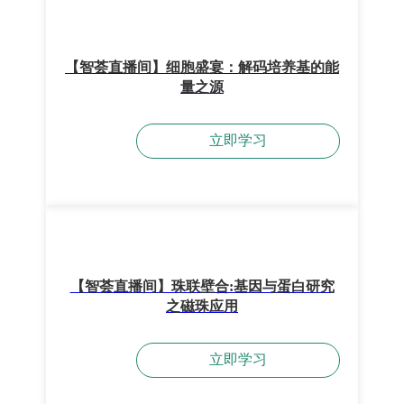
【智荟直播间】细胞盛宴：解码培养基的能
量之源
立即学习
【智荟直播间】珠联壁合:基因与蛋白研究
之磁珠应用
立即学习