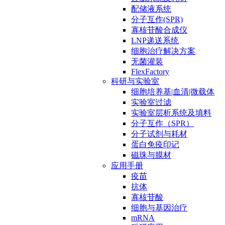
配储液系统
分子互作(SPR)
寡核苷酸合成仪
LNP递送系统
细胞治疗解决方案
无菌灌装
FlexFactory
科研与实验室
细胞培养基|血清|微载体
实验室过滤
实验室层析系统及填料
分子互作（SPR）
分子试剂与耗材
蛋白免疫印记
磁珠与膜材
应用手册
疫苗
抗体
寡核苷酸
细胞与基因治疗
mRNA