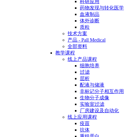
科研应用
药物发现与转化医学
血液制品
体外诊断
质粒
技术方案
产品 - Pall Medical
全部资料
教学课程
线上产品课程
细胞培养
过滤
层析
配液与储液
非标记分子相互作用
生物分子成像
实验室过滤
厂房建设及自动化
线上应用课程
疫苗
抗体
重组蛋白