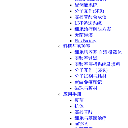
配储液系统
分子互作(SPR)
寡核苷酸合成仪
LNP递送系统
细胞治疗解决方案
无菌灌装
FlexFactory
科研与实验室
细胞培养基|血清|微载体
实验室过滤
实验室层析系统及填料
分子互作（SPR）
分子试剂与耗材
蛋白免疫印记
磁珠与膜材
应用手册
疫苗
抗体
寡核苷酸
细胞与基因治疗
mRNA