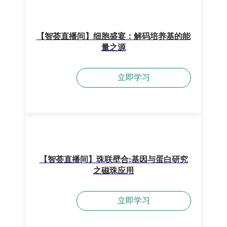
【智荟直播间】细胞盛宴：解码培养基的能
量之源
立即学习
【智荟直播间】珠联壁合:基因与蛋白研究
之磁珠应用
立即学习