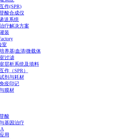
作(SPR)
苷酸合成仪
P递送系统
治疗解决方案
灌装
Factory
验室
培养基|血清|微载体
室过滤
室层析系统及填料
互作（SPR）
试剂与耗材
免疫印记
与膜材
苷酸
与基因治疗
NA
应用