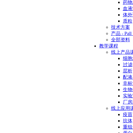
药物
血液
体外
质粒
技术方案
产品 - Pall 
全部资料
教学课程
线上产品
细胞
过滤
层析
配液
非标
生物
实验
厂房
线上应用
疫苗
抗体
重组