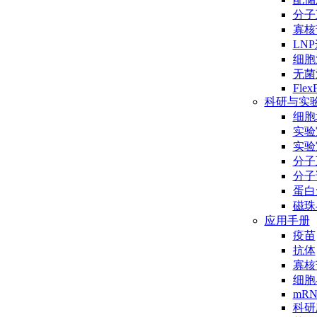
分子互
寡核
LN
细胞
无菌
Flex
科研与实
细胞
实验
实验
分子
分子
蛋白
磁珠
应用手册
疫苗
抗体
寡核
细胞
mR
科研