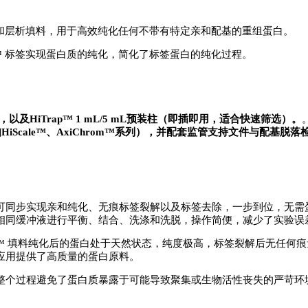
料：一种先进的亲和层析填料，用于高效纯化任何不带有特定亲和配基的重组蛋白。
 Select™ 标签实现蛋白质的纯化，简化了标签蛋白的纯化过程。
填料，以及HiTrap™ 1 mL/5 mL预装柱（即插即用，适合快速筛选）。
（如HiScale™、AxiChrom™系列），并配套监管支持文件与配
可同步实现亲和纯化、无痕标签裂解以及标签去除，一步到位，无需
相同缓冲液进行平衡、结合、洗涤和洗脱，操作简便，减少了实验误
ein Select™ 填料纯化后的蛋白处于天然状态，纯度极高，标签裂解
应用提供了高质量的蛋白原料。
整个过程避免了蛋白质暴露于可能导致聚集或生物活性丧失的严苛环