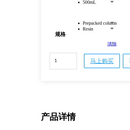
500mL
Prepacked column
Resin
规格
清除
Cytiva™
马上购买
Protein
Select™
填
料
数
量
产品详情