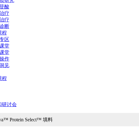
质研究
苷酸
治疗
治疗
诊断
课程
专区
课堂
课堂
操作
洞见
课程
和研讨会
va™ Protein Select™ 填料