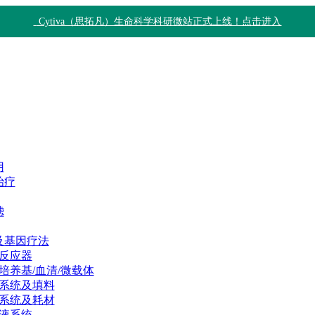
Cytiva（思拓凡）生命科学科研微站正式上线！点击进入
用
治疗
滤
及基因疗法
反应器
培养基/血清/微载体
系统及填料
系统及耗材
液系统