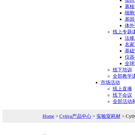
蛋白
寡核
细胞
基因
体外
线上专题
法规
名家
基础
仪器
全球
线下培训
全部教学
市场活动
线上直播
线下会议
全部活动
Home
>
Cytiva产品中心
>
实验室耗材
> Cyti