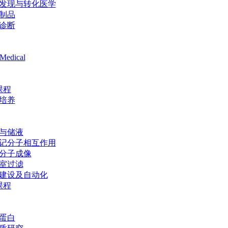
发现与转化医学
制品
诊断
Medical
课程
培养
与储液
记分子相互作用
分子成像
室过滤
建设及自动化
课程
蛋白