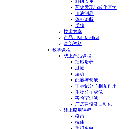
科研应用
药物发现与转化医学
血液制品
体外诊断
质粒
技术方案
产品 - Pall Medical
全部资料
教学课程
线上产品课程
细胞培养
过滤
层析
配液与储液
非标记分子相互作用
生物分子成像
实验室过滤
厂房建设及自动化
线上应用课程
疫苗
抗体
重组蛋白