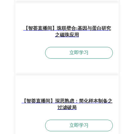
【智荟直播间】珠联壁合:基因与蛋白研究
之磁珠应用
立即学习
【智荟直播间】深思熟虑：简化样本制备之
过滤破局
立即学习