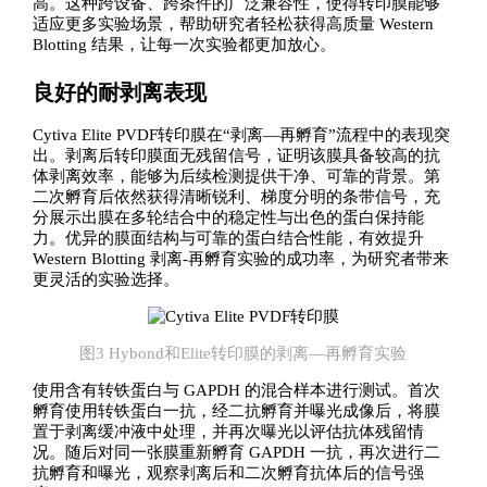
高。这种跨设备、跨条件的广泛兼容性，使得转印膜能够
适应更多实验场景，帮助研究者轻松获得高质量 Western
Blotting 结果，让每一次实验都更加放心。
良好的耐剥离表现
Cytiva Elite PVDF转印膜在“剥离—再孵育”流程中的表现突
出。剥离后转印膜面无残留信号，证明该膜具备较高的抗
体剥离效率，能够为后续检测提供干净、可靠的背景。第
二次孵育后依然获得清晰锐利、梯度分明的条带信号，充
分展示出膜在多轮结合中的稳定性与出色的蛋白保持能
力。优异的膜面结构与可靠的蛋白结合性能，有效提升
Western Blotting 剥离-再孵育实验的成功率，为研究者带来
更灵活的实验选择。
图3 Hybond和Elite转印膜的剥离—再孵育实验
使用含有转铁蛋白与 GAPDH 的混合样本进行测试。首次
孵育使用转铁蛋白一抗，经二抗孵育并曝光成像后，将膜
置于剥离缓冲液中处理，并再次曝光以评估抗体残留情
况。随后对同一张膜重新孵育 GAPDH 一抗，再次进行二
抗孵育和曝光，观察剥离后和二次孵育抗体后的信号强