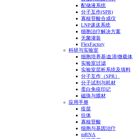
配储液系统
分子互作(SPR)
寡核苷酸合成仪
LNP递送系统
细胞治疗解决方案
无菌灌装
FlexFactory
科研与实验室
细胞培养基|血清|微载体
实验室过滤
实验室层析系统及填料
分子互作（SPR）
分子试剂与耗材
蛋白免疫印记
磁珠与膜材
应用手册
疫苗
抗体
寡核苷酸
细胞与基因治疗
mRNA