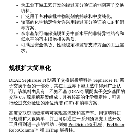
为工业下游工艺开发的经过充分验证的弱阴离子交换
填料。
广泛用于各种获批生物制剂的捕获和中度纯化。
较高的化学稳定性允许采用经过充分验证的 CIP 和消
毒方案。
亲水基架可确保洗脱组分中低水平的非特异性结合和
低水平的宿主细胞相关杂质。
可满足安全供货、性能稳定和监管支持方面的工业需
求。
规模扩大简单化
DEAE Sepharose FF阴离子交换层析填料是 Sepharose FF 离
子交换平台的一部分，其在工业界下游工艺中得到广泛认
可。该填料由具有二乙氨乙基 (DEAE) 弱阴离子交换基团的
交联 6% 琼脂糖基架组成，具有较高的化学稳定性，可进
行经过充分验证的原位清洁 (CIP) 和消毒方案。
高度交联琼脂糖填料可实现高流速和高产率。用该填料进
行规模扩大很简单，并且可以通过一系列预填充工艺开发
工具得到进一步的帮助，例如
PreDictor 96 孔板
、
PreDictor
RoboColumn™
和
HiTrap 层析柱
。