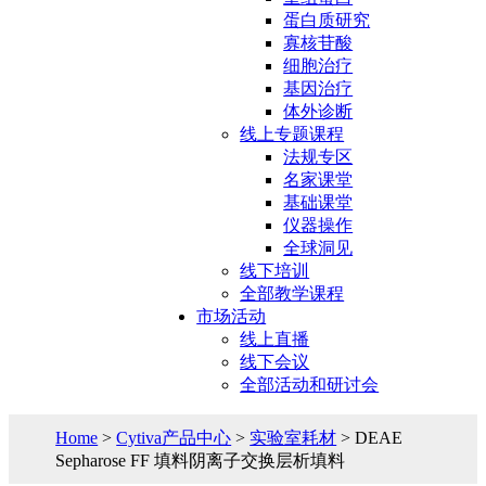
蛋白质研究
寡核苷酸
细胞治疗
基因治疗
体外诊断
线上专题课程
法规专区
名家课堂
基础课堂
仪器操作
全球洞见
线下培训
全部教学课程
市场活动
线上直播
线下会议
全部活动和研讨会
Home
>
Cytiva产品中心
>
实验室耗材
> DEAE
Sepharose FF 填料阴离子交换层析填料