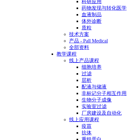
科研应用
药物发现与转化医学
血液制品
体外诊断
质粒
技术方案
产品 - Pall Medical
全部资料
教学课程
线上产品课程
细胞培养
过滤
层析
配液与储液
非标记分子相互作用
生物分子成像
实验室过滤
厂房建设及自动化
线上应用课程
疫苗
抗体
重组蛋白