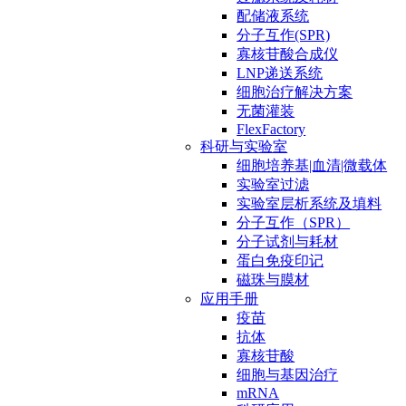
配储液系统
分子互作(SPR)
寡核苷酸合成仪
LNP递送系统
细胞治疗解决方案
无菌灌装
FlexFactory
科研与实验室
细胞培养基|血清|微载体
实验室过滤
实验室层析系统及填料
分子互作（SPR）
分子试剂与耗材
蛋白免疫印记
磁珠与膜材
应用手册
疫苗
抗体
寡核苷酸
细胞与基因治疗
mRNA