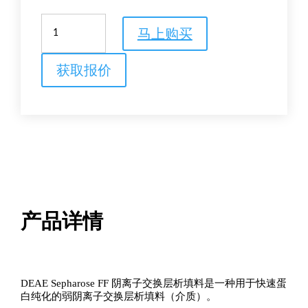
DEAE
马上购买
Sepharose
FF
填
获取报价
料
阴
离
子
交
换
层
析
填
料
产品详情
数
量
DEAE Sepharose FF 阴离子交换层析填料是一种用于快速蛋
白纯化的弱阴离子交换层析填料（介质）。