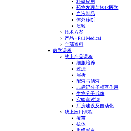
科研应用
药物发现与转化医学
血液制品
体外诊断
质粒
技术方案
产品 - Pall Medical
全部资料
教学课程
线上产品课程
细胞培养
过滤
层析
配液与储液
非标记分子相互作用
生物分子成像
实验室过滤
厂房建设及自动化
线上应用课程
疫苗
抗体
重组蛋白