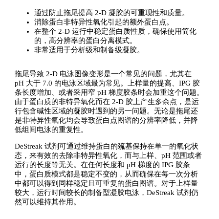
通过防止拖尾提高 2-D 凝胶的可重现性和质量。
消除蛋白非特异性氧化引起的额外蛋白点。
在整个 2-D 运行中稳定蛋白质性质，确保使用简化
的，高分辨率的蛋白分离模式。
非常适用于分析级和制备级凝胶。
拖尾导致 2-D 电泳图像变形是一个常见的问题，尤其在
pH 大于 7.0 的电泳区域最为常见。上样量的提高、IPG 胶
条长度增加、或者采用窄 pH 梯度胶条时会加重这个问题。
由于蛋白质的非特异氧化而在 2-D 胶上产生多余点，是运
行包含碱性区域的凝胶时遇到的另一问题。无论是拖尾还
是非特异性氧化均会导致蛋白点图谱的分辨率降低，并降
低组间电泳的重复性。
DeStreak 试剂可通过维持蛋白的巯基保持在单一的氧化状
态，来有效的去除非特异性氧化，而与上样、pH 范围或者
运行的长度等无关。在任何长度和 pH 梯度的 IPG 胶条
中，蛋白质模式都是稳定不变的，从而确保在每一次分析
中都可以得到同样稳定且可重复的蛋白图谱。对于上样量
较大，运行时间较长的制备型凝胶电泳，DeStreak 试剂仍
然可以维持其作用。