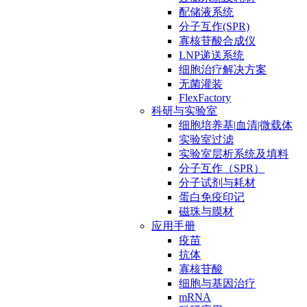
配储液系统
分子互作(SPR)
寡核苷酸合成仪
LNP递送系统
细胞治疗解决方案
无菌灌装
FlexFactory
科研与实验室
细胞培养基|血清|微载体
实验室过滤
实验室层析系统及填料
分子互作（SPR）
分子试剂与耗材
蛋白免疫印记
磁珠与膜材
应用手册
疫苗
抗体
寡核苷酸
细胞与基因治疗
mRNA